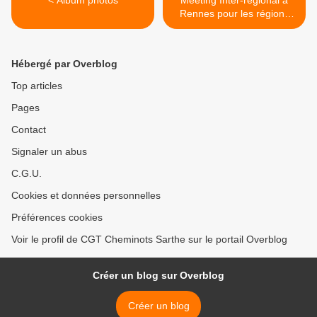
< Album photos
Meeting Inter-régional à
Rennes pour les régions
Basse-Normandie,
Bretagne et Pays de La
Loire >
Hébergé par Overblog
Top articles
Pages
Contact
Signaler un abus
C.G.U.
Cookies et données personnelles
Préférences cookies
Voir le profil de CGT Cheminots Sarthe sur le portail Overblog
Créer un blog sur Overblog
Créer un blog