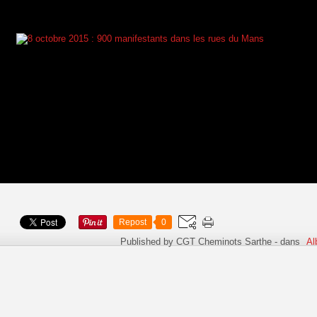
Repost
0
Published by CGT Cheminots Sarthe
-
dans
A