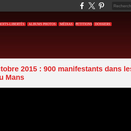
ROITS-LIBERTÉS
ALBUMS PHOTOS
MÉDIAS
PETITIONS
DOSSIERS
ctobre 2015 : 900 manifestants dans le
du Mans