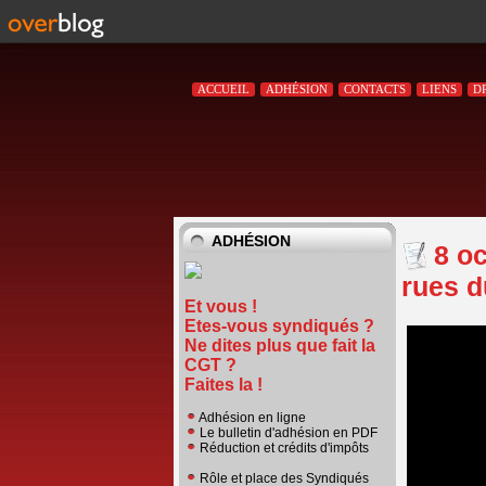
ACCUEIL
ADHÉSION
CONTACTS
LIENS
D
ADHÉSION
8 o
rues 
Et vous !
Etes-vous syndiqués ?
Ne dites plus que fait la
CGT ?
Faites la !
Adhésion en ligne
Le bulletin d'adhésion en PDF
Réduction et crédits d'impôts
Rôle et place des Syndiqués