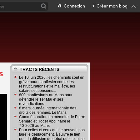
Connexion
+
Créer mon blog
TRACTS RÉCENTS
s
Le 10 juin 2026, les cheminots sont en
grève pour manifester contre les
restructurations et le mal être, les
salaires et pensions...
800 manifestants au Mans pour
défendre le 1er Mai et ses
revendications.
8 mars journée internationale des
droits des femmes. Le Mans
Commémoration en mémoire de Pierre
Semard et Roger Apolinaire le
7.3.2026 au Mans
Pour celles et ceux qui ne peuvent pas
faire le déplacement, à suivre le lien
pour la diffusion du débat public qui se