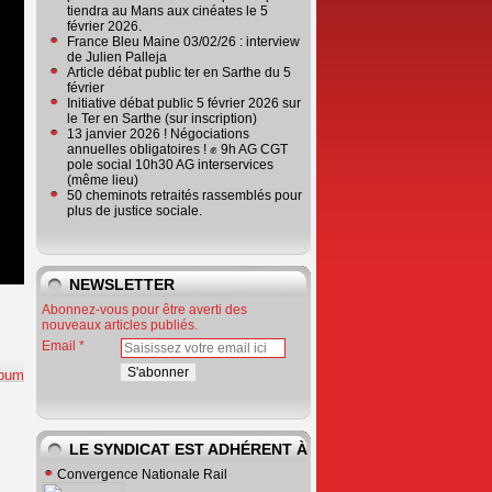
tiendra au Mans aux cinéates le 5
février 2026.
France Bleu Maine 03/02/26 : interview
de Julien Palleja
Article débat public ter en Sarthe du 5
février
Initiative débat public 5 février 2026 sur
le Ter en Sarthe (sur inscription)
13 janvier 2026 ! Négociations
annuelles obligatoires ! ✊ 9h AG CGT
pole social 10h30 AG interservices
(même lieu)
50 cheminots retraités rassemblés pour
plus de justice sociale.
NEWSLETTER
Abonnez-vous pour être averti des
nouveaux articles publiés.
Email
lbum
LE SYNDICAT EST ADHÉRENT À
Convergence Nationale Rail