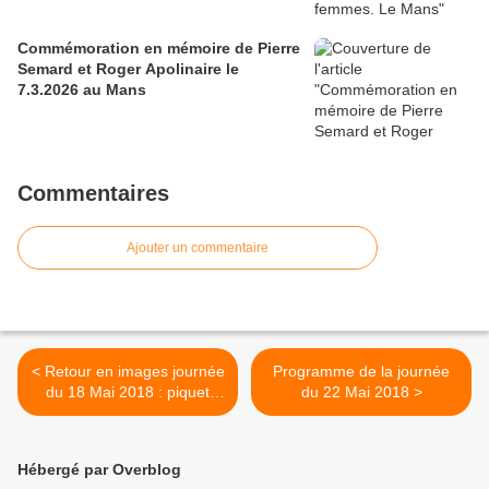
Commémoration en mémoire de Pierre
Semard et Roger Apolinaire le
7.3.2026 au Mans
Commentaires
Ajouter un commentaire
< Retour en images journée
Programme de la journée
du 18 Mai 2018 : piquet
du 22 Mai 2018 >
technicampus, action
péage, action cars ouibus
au terminus du tram
Hébergé par Overblog
université...