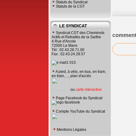
Statuts du Syndicat
Statuts de la CGT
LE SYNDICAT
Syndicat CGT des Cheminots
comment
Actifs et Retraités de la Sarthe
4 Rue d'Arcole
72000 Le Mans
Tél : 02.43.28.71.00
Fax : 02.43.24.28.57
A pied, à vélo, en bus, en tram,
en train, ..., plan d'accès
ou
carte interactive
Page Facebook du Syndicat
Compte YouTube du Syndicat
Mentions Légales