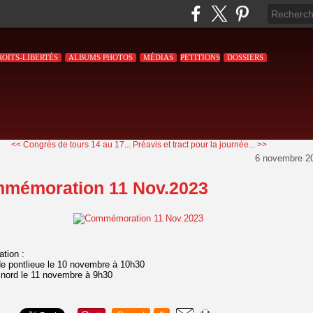
ROITS-LIBERTÉS
ALBUMS PHOTOS
MÉDIAS
PETITIONS
DOSSIERS
<< Congrès de tours 14 au 17...
Préavis et tract pour la journée... >>
6 novembre 2
mémoration 11 Nov.2023
tion :
de pontlieue le 10 novembre à 10h30
e nord le 11 novembre à 9h30