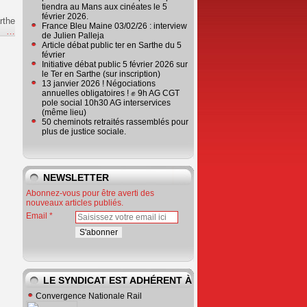
tiendra au Mans aux cinéates le 5
février 2026.
rthe
France Bleu Maine 03/02/26 : interview
e
…
de Julien Palleja
Article débat public ter en Sarthe du 5
février
Initiative débat public 5 février 2026 sur
le Ter en Sarthe (sur inscription)
13 janvier 2026 ! Négociations
annuelles obligatoires ! ✊ 9h AG CGT
pole social 10h30 AG interservices
(même lieu)
50 cheminots retraités rassemblés pour
plus de justice sociale.
NEWSLETTER
Abonnez-vous pour être averti des
nouveaux articles publiés.
Email
LE SYNDICAT EST ADHÉRENT À
Convergence Nationale Rail