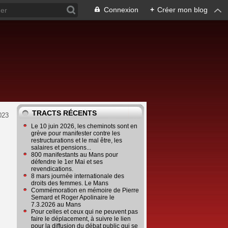
Connexion
+
Créer mon blog
TRACTS RÉCENTS
023
Le 10 juin 2026, les cheminots sont en
grève pour manifester contre les
restructurations et le mal être, les
salaires et pensions...
800 manifestants au Mans pour
défendre le 1er Mai et ses
revendications.
8 mars journée internationale des
droits des femmes. Le Mans
Commémoration en mémoire de Pierre
Semard et Roger Apolinaire le
7.3.2026 au Mans
Pour celles et ceux qui ne peuvent pas
faire le déplacement, à suivre le lien
pour la diffusion du débat public qui se