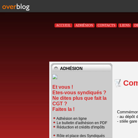
ACCUEIL
ADHÉSION
CONTACTS
LIENS
D
ADHÉSION
Com
Et vous !
Etes-vous syndiqués ?
Ne dites plus que fait la
CGT ?
Faites la !
Commémora
- au dépôt 
Adhésion en ligne
- stèle gar
Le bulletin d'adhésion en PDF
Réduction et crédits d'impôts
Rôle et place des Syndiqués