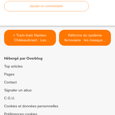
Ajouter un commentaire
< Tram-train Nantes-
Réforme du système
Châteaubriant : Les
ferroviaire : les masquent
conducteurs suspendent
n'ont pas fini de tomber ! >
temporairement leur
mouvement de grève.
Hébergé par Overblog
Top articles
Pages
Contact
Signaler un abus
C.G.U.
Cookies et données personnelles
Préférences cookies