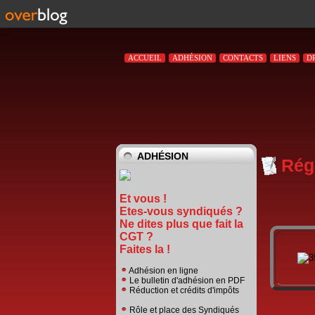
ACCUEIL
ADHÉSION
CONTACTS
LIENS
D
ADHÉSION
Rég
Et vous !
Etes-vous syndiqués ?
Ne dites plus que fait la
CGT ?
Faites la !
Adhésion en ligne
Le bulletin d'adhésion en PDF
Réduction et crédits d'impôts
Rôle et place des Syndiqués