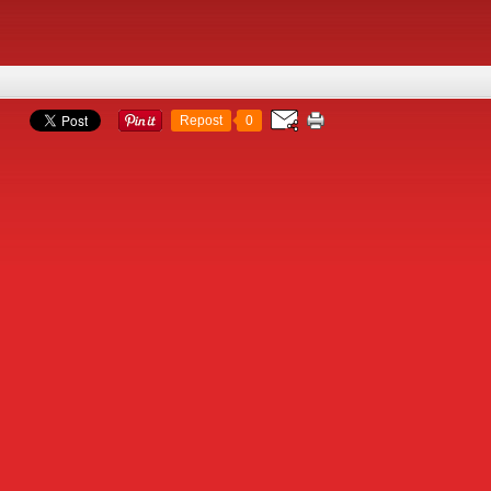
Repost
0