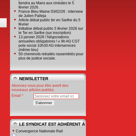
tiendra au Mans aux cinéates le 5
février 2026.
France Bleu Maine 03/02/26 : interview
de Julien Palleja
Article débat public ter en Sarthe du 5
février
Initiative débat public 5 février 2026 sur
le Ter en Sarthe (sur inscription)
13 janvier 2026 ! Négociations
annuelles obligatoires ! ✊ 9h AG CGT
pole social 10h30 AG interservices
(même lieu)
50 cheminots retraités rassemblés pour
plus de justice sociale.
NEWSLETTER
Abonnez-vous pour être averti des
nouveaux articles publiés.
Email
LE SYNDICAT EST ADHÉRENT À
Convergence Nationale Rail