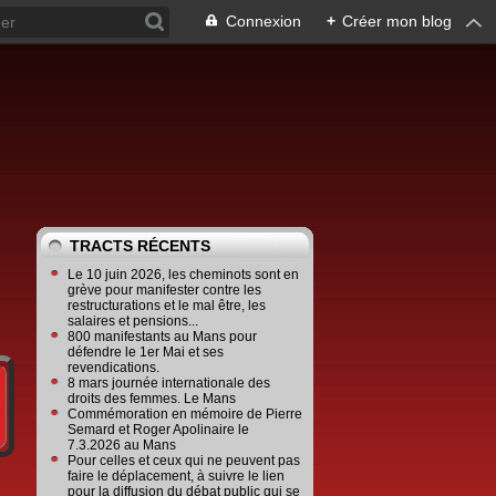
Connexion
+
Créer mon blog
TRACTS RÉCENTS
Le 10 juin 2026, les cheminots sont en
grève pour manifester contre les
restructurations et le mal être, les
salaires et pensions...
800 manifestants au Mans pour
défendre le 1er Mai et ses
revendications.
8 mars journée internationale des
droits des femmes. Le Mans
Commémoration en mémoire de Pierre
Semard et Roger Apolinaire le
7.3.2026 au Mans
Pour celles et ceux qui ne peuvent pas
faire le déplacement, à suivre le lien
pour la diffusion du débat public qui se