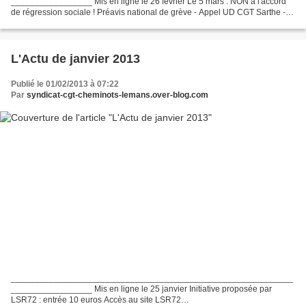
_________________ Mis en ligne le 26 février Le 5 mars : NON à l'accord
de régression sociale ! Préavis national de grève - Appel UD CGT Sarthe -
Appel Fédé CGT Cheminots
___________________________________________________________
_________________...
L'Actu de janvier 2013
Publié le 01/02/2013 à 07:22
Par
syndicat-cgt-cheminots-lemans.over-blog.com
___________________________________________________________
_________________ Mis en ligne le 25 janvier Initiative proposée par
LSR72 : entrée 10 euros Accès au site LSR72