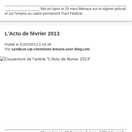
___________________________________________________________
_________________ Mis en ligne le 29 mars Menace sur le régime spécial
et sur l'emploi au cadre permanent Tract Fédéral
___________________________________________________________
_________________...
L'Actu de février 2013
Publié le 01/03/2013 à 10:38
Par
syndicat-cgt-cheminots-lemans.over-blog.com
___________________________________________________________