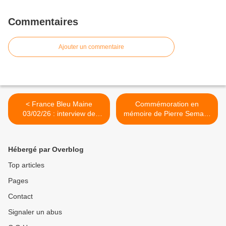
Commentaires
Ajouter un commentaire
< France Bleu Maine
Commémoration en
03/02/26 : interview de
mémoire de Pierre Semard
Julien Palleja
et Roger Apolinaire le
7.3.2026 au Mans >
Hébergé par Overblog
Top articles
Pages
Contact
Signaler un abus