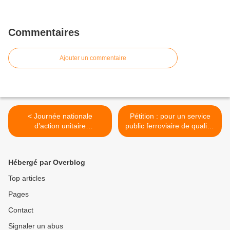
Commentaires
Ajouter un commentaire
< Journée nationale
Pétition : pour un service
d’action unitaire
public ferroviaire de qualité.
interprofessionnelle du 9
Poursuivons les signatures
avril 2015
massivement !!! >
Hébergé par Overblog
Top articles
Pages
Contact
Signaler un abus