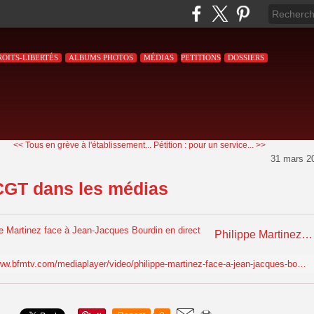
ROITS-LIBERTÉS
ALBUMS PHOTOS
MÉDIAS
PETITIONS
DOSSIERS
<< Tous en grève à l'établissement...
Pétition : pour un service... >>
31 mars 2
CGT dans les médias
Philippe Martinez face à Jean-Jacques Bourdin en direct
http://www.bfmtv.com/mediaplayer/video/philippe-martinez-face-a-jean-jacques-bourdin-en-direct-473754.html