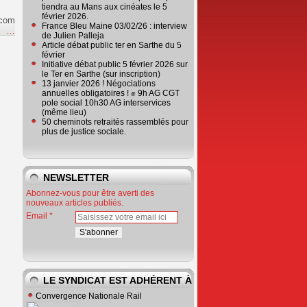
tiendra au Mans aux cinéates le 5
février 2026.
.com
France Bleu Maine 03/02/26 : interview
e
…
de Julien Palleja
Article débat public ter en Sarthe du 5
février
Initiative débat public 5 février 2026 sur
le Ter en Sarthe (sur inscription)
13 janvier 2026 ! Négociations
annuelles obligatoires ! ✊ 9h AG CGT
pole social 10h30 AG interservices
(même lieu)
50 cheminots retraités rassemblés pour
plus de justice sociale.
NEWSLETTER
Abonnez-vous pour être averti des
nouveaux articles publiés.
Email
LE SYNDICAT EST ADHÉRENT À
Convergence Nationale Rail