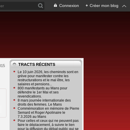
Connexion
+
Créer mon blog
TRACTS RÉCENTS
015
Le 10 juin 2026, les cheminots sont en
grève pour manifester contre les
restructurations et le mal être, les
salaires et pensions...
800 manifestants au Mans pour
défendre le 1er Mai et ses
revendications.
8 mars journée internationale des
droits des femmes. Le Mans
Commémoration en mémoire de Pierre
Semard et Roger Apolinaire le
7.3.2026 au Mans
Pour celles et ceux qui ne peuvent pas
faire le déplacement, à suivre le lien
pour la diffusion du débat public qui se