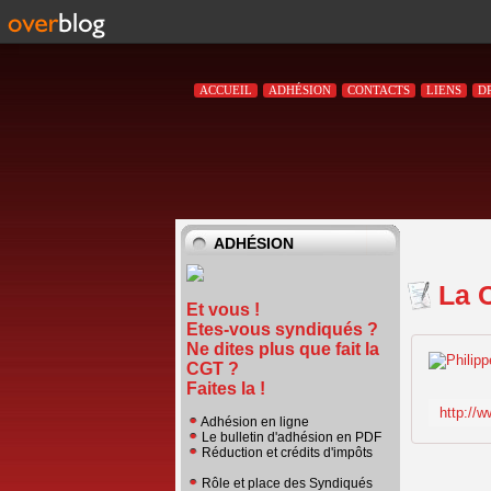
ACCUEIL
ADHÉSION
CONTACTS
LIENS
D
ADHÉSION
La 
Et vous !
Etes-vous syndiqués ?
Ne dites plus que fait la
CGT ?
Faites la !
Adhésion en ligne
Le bulletin d'adhésion en PDF
Réduction et crédits d'impôts
Rôle et place des Syndiqués