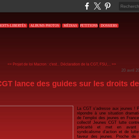
ROITS-LIBERTÉS
ALBUMS PHOTOS
MÉDIAS
PETITIONS
DOSSIERS
<< Projet de loi Macron : c'est...
Déclaration de la CGT, FSU,... >>
20 avril 2
CGT lance des guides sur les droits d
s
La CGT s’adresse aux jeunes ! 
répondre à une situation dramat
de l’emploi des jeunes en France
collectif Jeunes CGT lutte contr
précarité et met en avant
syndicalisme d’action et de lutt
faveur des jeunes. Proche de 