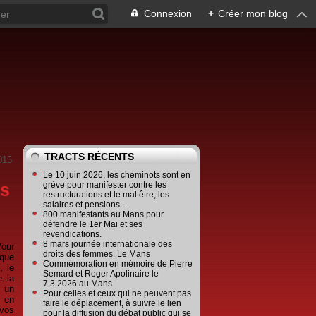
Connexion
+
Créer mon blog
TRACTS RÉCENTS
015
Le 10 juin 2026, les cheminots sont en
es
grève pour manifester contre les
restructurations et le mal être, les
salaires et pensions...
800 manifestants au Mans pour
défendre le 1er Mai et ses
revendications.
8 mars journée internationale des
Pour
droits des femmes. Le Mans
ique
Commémoration en mémoire de Pierre
, le
Semard et Roger Apolinaire le
e la
7.3.2026 au Mans
 un
Pour celles et ceux qui ne peuvent pas
e en
faire le déplacement, à suivre le lien
vos
pour la diffusion du débat public qui se