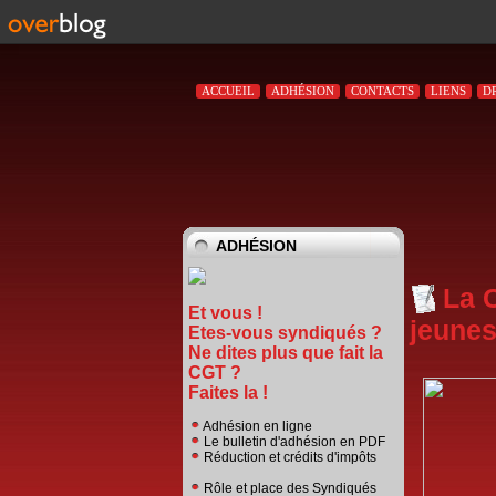
ACCUEIL
ADHÉSION
CONTACTS
LIENS
D
ADHÉSION
La 
Et vous !
jeune
Etes-vous syndiqués ?
Ne dites plus que fait la
CGT ?
Faites la !
Adhésion en ligne
Le bulletin d'adhésion en PDF
Réduction et crédits d'impôts
Rôle et place des Syndiqués