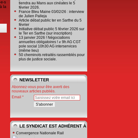
e-s
tiendra au Mans aux cinéates le 5
à la
février 2026.
our
France Bleu Maine 03/02/26 : interview
s et
de Julien Palleja
ans
Article débat public ter en Sarthe du 5
ml
février
les
Initiative débat public 5 février 2026 sur
s le
le Ter en Sarthe (sur inscription)
nt,
13 janvier 2026 ! Négociations
t de
annuelles obligatoires ! ✊ 9h AG CGT
 ses
pole social 10h30 AG interservices
tation
er à
(même lieu)
le
…
50 cheminots retraités rassemblés pour
plus de justice sociale.
NEWSLETTER
Abonnez-vous pour être averti des
nouveaux articles publiés.
Email
LE SYNDICAT EST ADHÉRENT À
Convergence Nationale Rail