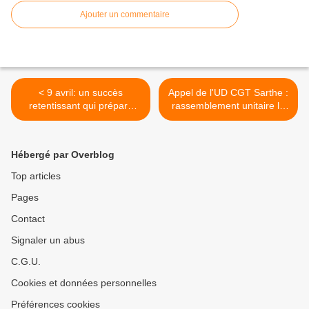
Ajouter un commentaire
< 9 avril: un succès
Appel de l'UD CGT Sarthe :
retentissant qui prépare
rassemblement unitaire le
d’autres mobilisations ...
1er mai à la préfecture du
Mans >
Hébergé par Overblog
Top articles
Pages
Contact
Signaler un abus
C.G.U.
Cookies et données personnelles
Préférences cookies