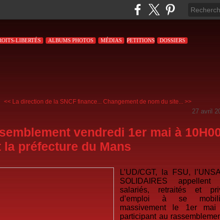
ROITS-LIBERTÉS
ALBUMS PHOTOS
MÉDIAS
PETITIONS
DOSSIERS
<< La direction de la SNCF finance...
Changement de nom du site... >>
27 avril 2
semblement vendredi 1er mai à 10H0
 la préfecture du Mans
L’UD/CGT, la FSU, l’UNSA
SOLIDAIRES appellent 
salariés, retraités et pri
d’emploi à se mobili
massivement le 1er mai
participant au rassembleme