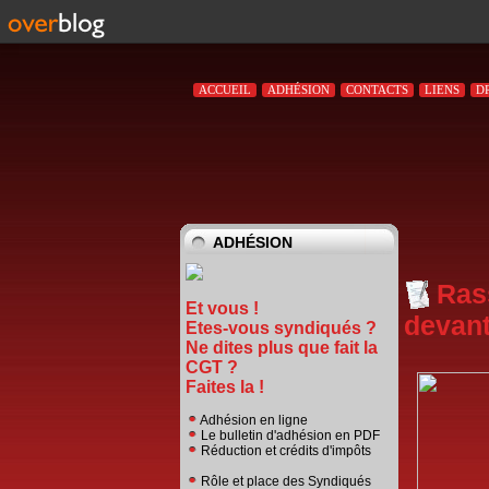
ACCUEIL
ADHÉSION
CONTACTS
LIENS
D
ADHÉSION
Ras
Et vous !
devant
Etes-vous syndiqués ?
Ne dites plus que fait la
CGT ?
Faites la !
Adhésion en ligne
Le bulletin d'adhésion en PDF
Réduction et crédits d'impôts
Rôle et place des Syndiqués