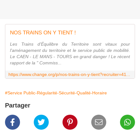
NOS TRAINS ON Y TIENT !
Les Trains d'Équilibre du Territoire sont vitaux pour
l'aménagement du territoire et le service public de mobilité.
Le CAEN - LE MANS - TOURS en grand danger ! Le récent
rapport de la " Commiss...
https://www.change.org/p/nos-trains-on-y-tient?recruiter=41189987&utm_source=share_petition&utm_medium=facebook&utm_campaign=share_page&utm_term=mob-xs-share_petition-custom_msg&fb_ref=Default
#Service Public-Régularité-Sécurité-Qualité-Horaire
Partager