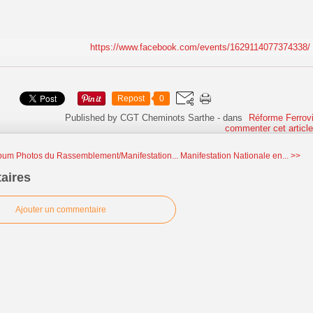
https://www.facebook.com/events/1629114077374338/
Repost
0
Published by CGT Cheminots Sarthe
-
dans
Réforme Ferrovi
commenter cet articl
bum Photos du Rassemblement/Manifestation...
Manifestation Nationale en... >>
aires
Ajouter un commentaire