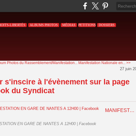
ROITS-LIBERTÉS
ALBUMS PHOTOS
MÉDIAS
PETITIONS
DOSSIERS
bum Photos du Rassemblement/Manifestation...
Manifestation Nationale en... >>
27 juin 2
 s'inscire à l'évènement sur la page
ok du Syndicat
MANIFESTATION EN GARE DE NANTES A 12H00 | Facebook
TATION EN GARE DE NANTES A 12H00 | Facebook