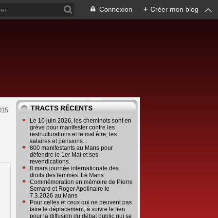
Connexion
+
Créer mon blog
TRACTS RÉCENTS
015
Le 10 juin 2026, les cheminots sont en
grève pour manifester contre les
restructurations et le mal être, les
salaires et pensions...
800 manifestants au Mans pour
défendre le 1er Mai et ses
revendications.
8 mars journée internationale des
droits des femmes. Le Mans
Commémoration en mémoire de Pierre
Semard et Roger Apolinaire le
7.3.2026 au Mans
Pour celles et ceux qui ne peuvent pas
faire le déplacement, à suivre le lien
pour la diffusion du débat public qui se