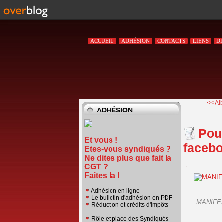
ACCUEIL
ADHÉSION
CONTACTS
LIENS
D
<< Al
ADHÉSION
Pour
Et vous !
facebo
Etes-vous syndiqués ?
Ne dites plus que fait la
CGT ?
Faites la !
Adhésion en ligne
Le bulletin d'adhésion en PDF
MANIFES
Réduction et crédits d'impôts
Rôle et place des Syndiqués