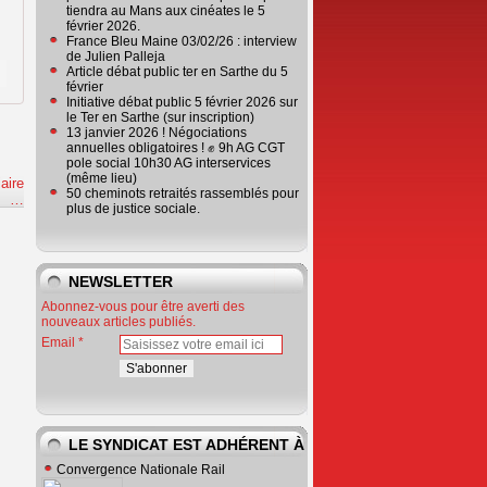
tiendra au Mans aux cinéates le 5
février 2026.
France Bleu Maine 03/02/26 : interview
de Julien Palleja
Article débat public ter en Sarthe du 5
février
Initiative débat public 5 février 2026 sur
le Ter en Sarthe (sur inscription)
13 janvier 2026 ! Négociations
annuelles obligatoires ! ✊ 9h AG CGT
pole social 10h30 AG interservices
(même lieu)
aire
50 cheminots retraités rassemblés pour
e
…
plus de justice sociale.
NEWSLETTER
Abonnez-vous pour être averti des
nouveaux articles publiés.
Email
LE SYNDICAT EST ADHÉRENT À
Convergence Nationale Rail