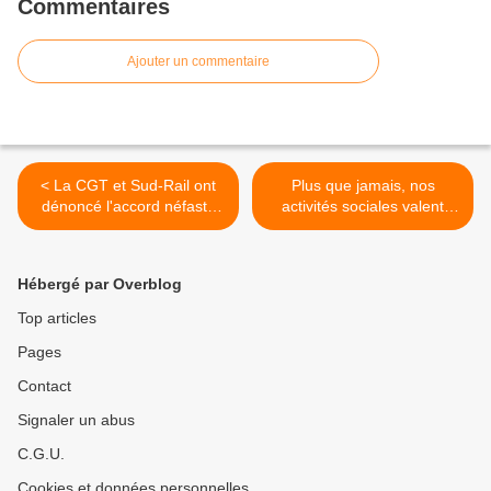
Commentaires
Ajouter un commentaire
< La CGT et Sud-Rail ont
Plus que jamais, nos
dénoncé l'accord néfaste
activités sociales valent
SNCF-CFDT-UNSA
mieux qu'un chèque
vacances ! >
Hébergé par Overblog
Top articles
Pages
Contact
Signaler un abus
C.G.U.
Cookies et données personnelles