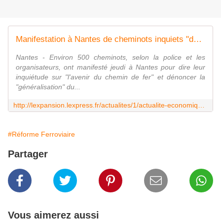
Manifestation à Nantes de cheminots inquiets "de l'avenir du chemin de fer"
Nantes - Environ 500 cheminots, selon la police et les
organisateurs, ont manifesté jeudi à Nantes pour dire leur
inquiétude sur "l'avenir du chemin de fer" et dénoncer la
"généralisation" du...
http://lexpansion.lexpress.fr/actualites/1/actualite-economique/manifestation-a-nantes-de-cheminots-inquiets-de-l-avenir-du-chemin-de-fer_1695739.html
#Réforme Ferroviaire
Partager
Vous aimerez aussi