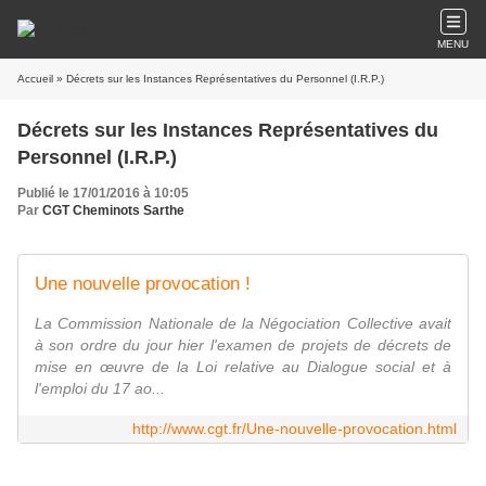
MENU
Accueil
» Décrets sur les Instances Représentatives du Personnel (I.R.P.)
Décrets sur les Instances Représentatives du
Personnel (I.R.P.)
Publié le 17/01/2016 à 10:05
Par
CGT Cheminots Sarthe
Une nouvelle provocation !
La Commission Nationale de la Négociation Collective avait
à son ordre du jour hier l'examen de projets de décrets de
mise en œuvre de la Loi relative au Dialogue social et à
l'emploi du 17 ao...
http://www.cgt.fr/Une-nouvelle-provocation.html