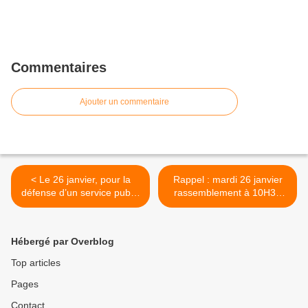
Commentaires
Ajouter un commentaire
< Le 26 janvier, pour la
Rappel : mardi 26 janvier
défense d’un service public
rassemblement à 10H30
de qualité au service des
place des Comtes du Mains
usagers, AGISSONS !!!!!
au Mans >
Hébergé par Overblog
Top articles
Pages
Contact