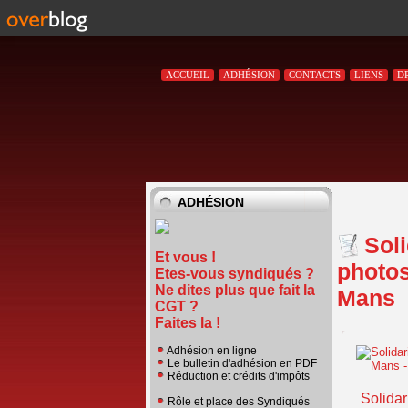
ACCUEIL
ADHÉSION
CONTACTS
LIENS
D
ADHÉSION
Sol
Et vous !
photos
Etes-vous syndiqués ?
Ne dites plus que fait la
Mans
CGT ?
Faites la !
Adhésion en ligne
Le bulletin d'adhésion en PDF
Réduction et crédits d'impôts
Rôle et place des Syndiqués