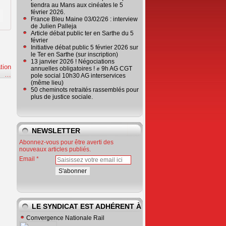
tiendra au Mans aux cinéates le 5
février 2026.
France Bleu Maine 03/02/26 : interview
de Julien Palleja
Article débat public ter en Sarthe du 5
février
Initiative débat public 5 février 2026 sur
le Ter en Sarthe (sur inscription)
13 janvier 2026 ! Négociations
tion
annuelles obligatoires ! ✊ 9h AG CGT
e
…
pole social 10h30 AG interservices
(même lieu)
50 cheminots retraités rassemblés pour
plus de justice sociale.
NEWSLETTER
Abonnez-vous pour être averti des
nouveaux articles publiés.
Email
LE SYNDICAT EST ADHÉRENT À
Convergence Nationale Rail