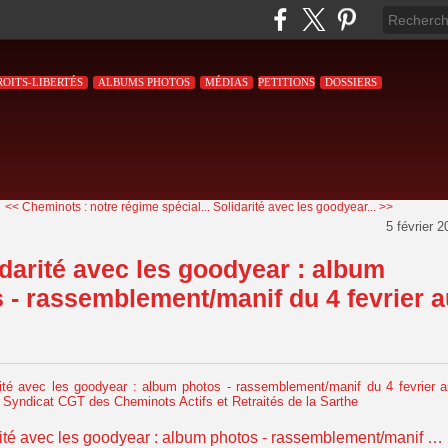
ROITS-LIBERTÉS
ALBUMS PHOTOS
MÉDIAS
PETITIONS
DOSSIERS
<< Cheminots : notre régime spécial...
Solidarité avec les goodyear... >>
5 février 
idarité avec les goodyear : album
 - rassemblement/manif du 4 fevrier a
Solidarité avec les goodyear : album photos - rassemblement/manif du 4 fevrier au Mans - Syndicat CGT des Cheminots Actifs et Retraités de la Sarthe