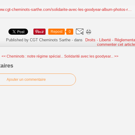
http://www.cgt-cheminots-sarthe.com/solidarite-avec-les-goodyear-album-photos-rassemblement-manif-du-4-fevrier-au-mans.html
Repost
0
Published by CGT Cheminots Sarthe
-
dans
Droits - Liberté - Règlementa
commenter cet articl
<< Cheminots : notre régime spécial...
Solidarité avec les goodyear... >>
aires
Ajouter un commentaire