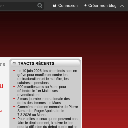
Connexion
+
Créer mon blog
TRACTS RÉCENTS
2016
Le 10 juin 2026, les cheminots sont en
grève pour manifester contre les
restructurations et le mal être, les
salaires et pensions...
u
800 manifestants au Mans pour
défendre le 1er Mai et ses
revendications.
8 mars journée internationale des
droits des femmes. Le Mans
Commémoration en mémoire de Pierre
Semard et Roger Apolinaire le
7.3.2026 au Mans
Pour celles et ceux qui ne peuvent pas
faire le déplacement, à suivre le lien
pour la diffusion du débat public qui se