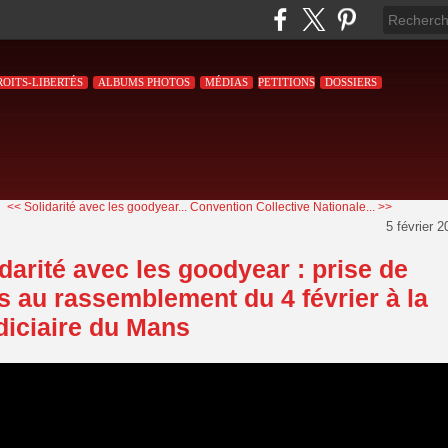
ROITS-LIBERTÉS
ALBUMS PHOTOS
MÉDIAS
PETITIONS
DOSSIERS
<< Solidarité avec les goodyear...
Convention Collective Nationale... >>
5 février 
darité avec les goodyear : prise de
s au rassemblement du 4 février à la
udiciaire du Mans