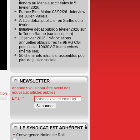
tiendra au Mans aux cinéates le 5
février 2026.
France Bleu Maine 03/02/26 : interview
de Julien Palleja
Article débat public ter en Sarthe du 5
février
Initiative débat public 5 février 2026 sur
le Ter en Sarthe (sur inscription)
13 janvier 2026 ! Négociations
annuelles obligatoires ! ✊ 9h AG CGT
pole social 10h30 AG interservices
(même lieu)
50 cheminots retraités rassemblés pour
plus de justice sociale.
NEWSLETTER
Abonnez-vous pour être averti des
nouveaux articles publiés.
tion
e
…
Email
LE SYNDICAT EST ADHÉRENT À
Convergence Nationale Rail