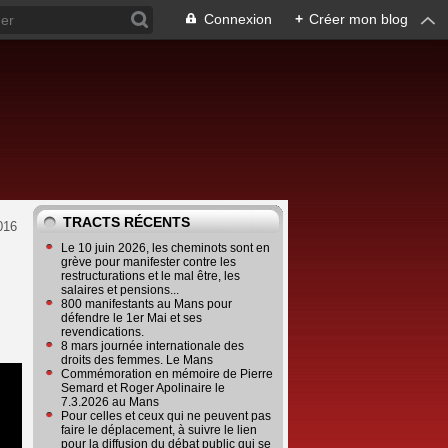
Connexion
+
Créer mon blog
TRACTS RÉCENTS
2016
Le 10 juin 2026, les cheminots sont en
grève pour manifester contre les
restructurations et le mal être, les
salaires et pensions...
800 manifestants au Mans pour
défendre le 1er Mai et ses
revendications.
8 mars journée internationale des
droits des femmes. Le Mans
Commémoration en mémoire de Pierre
Semard et Roger Apolinaire le
7.3.2026 au Mans
Pour celles et ceux qui ne peuvent pas
faire le déplacement, à suivre le lien
pour la diffusion du débat public qui se