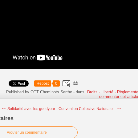
Repost
0
Published by CGT Cheminots Sarthe
-
dans
Droits - Liberté - Règlementa
commenter cet articl
<< Solidarité avec les goodyear...
Convention Collective Nationale... >>
aires
Ajouter un commentaire