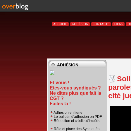
ACCUEIL
ADHÉSION
CONTACTS
LIENS
D
ADHÉSION
Soli
Et vous !
parole
Etes-vous syndiqués ?
Ne dites plus que fait la
cité j
CGT ?
Faites la !
Adhésion en ligne
Le bulletin d'adhésion en PDF
Réduction et crédits d'impôts
Rôle et place des Syndiqués