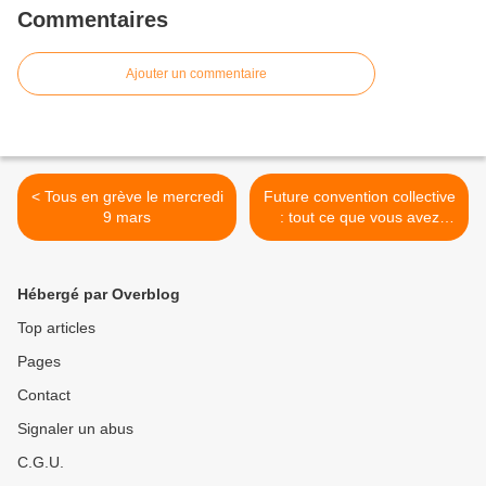
Commentaires
Ajouter un commentaire
< Tous en grève le mercredi
Future convention collective
9 mars
: tout ce que vous avez
voulu savoir sur les
revendications de la CGT
sans jamais oser le
Hébergé par Overblog
demander !!! >
Top articles
Pages
Contact
Signaler un abus
C.G.U.