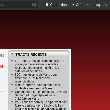
Connexion
+
Créer mon blog
TRACTS RÉCENTS
016
Le 10 juin 2026, les cheminots sont en
es
grève pour manifester contre les
restructurations et le mal être, les
salaires et pensions...
800 manifestants au Mans pour
défendre le 1er Mai et ses
revendications.
8 mars journée internationale des
droits des femmes. Le Mans
Commémoration en mémoire de Pierre
Semard et Roger Apolinaire le
7.3.2026 au Mans
Pour celles et ceux qui ne peuvent pas
faire le déplacement, à suivre le lien
pour la diffusion du débat public qui se