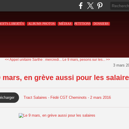
ROITS-LIBERTÉS
ALBUMS PHOTOS
MÉDIAS
PETITIONS
DOSSIERS
<< Appel unitaire Sarthe : mercredi...
Le 9 mars, pesons sur les... >>
3 mars 2
 mars, en grève aussi pour les salair
lécharger
Tract Salaires - Fédé CGT Cheminots - 2 mars 2016