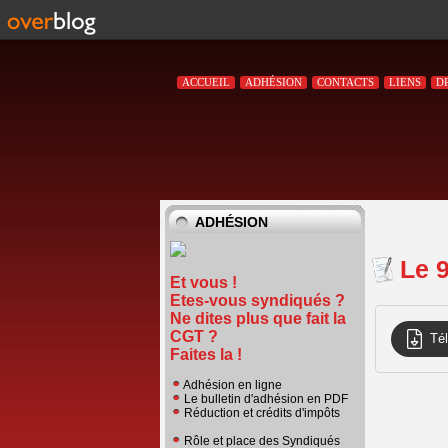
ACCUEIL
ADHÉSION
CONTACTS
LIENS
D
ADHÉSION
Le 9
Et vous !
Etes-vous syndiqués ?
Ne dites plus que fait la
CGT ?
Té
Faites la !
Adhésion en ligne
Le bulletin d'adhésion en PDF
Réduction et crédits d'impôts
Rôle et place des Syndiqués