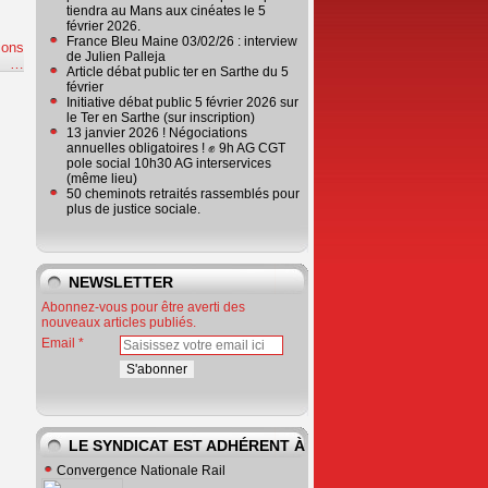
tiendra au Mans aux cinéates le 5
février 2026.
France Bleu Maine 03/02/26 : interview
ions
de Julien Palleja
e
…
Article débat public ter en Sarthe du 5
février
Initiative débat public 5 février 2026 sur
le Ter en Sarthe (sur inscription)
13 janvier 2026 ! Négociations
annuelles obligatoires ! ✊ 9h AG CGT
pole social 10h30 AG interservices
(même lieu)
50 cheminots retraités rassemblés pour
plus de justice sociale.
NEWSLETTER
Abonnez-vous pour être averti des
nouveaux articles publiés.
Email
LE SYNDICAT EST ADHÉRENT À
Convergence Nationale Rail