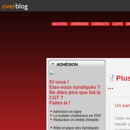
ACCUEIL
ADHÉSION
CONTACTS
LIENS
D
ADHÉSION
Plu
Et vous !
...
Etes-vous syndiqués ?
Ne dites plus que fait la
CGT ?
Faites la !
Un same
Adhésion en ligne
Le bulletin d'adhésion en PDF
Cette no
Réduction et crédits d'impôts
bataille 
Rôle et place des Syndiqués
scolaire