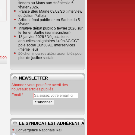
tiendra au Mans aux cinéates le 5
février 2026.
France Bleu Maine 03/02/26 : interview
de Julien Palleja
Article débat public ter en Sarthe du 5
février
Initiative débat public 5 février 2026 sur
le Ter en Sarthe (sur inscription)
13 janvier 2026 ! Négociations
annuelles obligatoires ! ✊ 9h AG CGT
pole social 10h30 AG interservices
(même lieu)
50 cheminots retraités rassemblés pour
tion
plus de justice sociale.
e
…
NEWSLETTER
Abonnez-vous pour être averti des
nouveaux articles publiés.
Email
LE SYNDICAT EST ADHÉRENT À
Convergence Nationale Rail