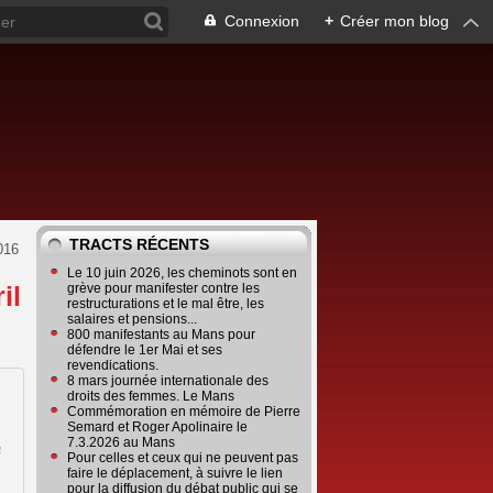
Connexion
+
Créer mon blog
TRACTS RÉCENTS
2016
Le 10 juin 2026, les cheminots sont en
il
grève pour manifester contre les
restructurations et le mal être, les
salaires et pensions...
800 manifestants au Mans pour
défendre le 1er Mai et ses
revendications.
8 mars journée internationale des
droits des femmes. Le Mans
Commémoration en mémoire de Pierre
Semard et Roger Apolinaire le
7.3.2026 au Mans
a
Pour celles et ceux qui ne peuvent pas
s
faire le déplacement, à suivre le lien
pour la diffusion du débat public qui se