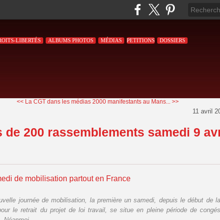
ROITS-LIBERTÉS
ALBUMS PHOTOS
MÉDIAS
PETITIONS
DOSSIERS
<< La CGT dans les médias
2000 manifestants au Mans... >>
11 avril 
s de 200 rassemblements samedi 9 avr
di de mobilisation partout en France
uvelle journée de mobilisation, la première un samedi, depuis le début de l
pour le retrait du projet de loi travail, se situe en pleine période de congé
s. Néanmoi...