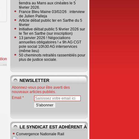
tiendra au Mans aux cinéates le 5
février 2026.
France Bleu Maine 03/02/26 : interview
de Julien Palleja
Article débat public ter en Sarthe du 5
février
Initiative débat public 5 février 2026 sur
le Ter en Sarthe (sur inscription)
13 janvier 2026 ! Négociations
annuelles obligatoires ! ✊ 9h AG CGT
pole social 10h30 AG interservices
(même lieu)
50 cheminots retraités rassemblés pour
tion
plus de justice sociale.
e
…
NEWSLETTER
Abonnez-vous pour être averti des
nouveaux articles publiés.
Email
LE SYNDICAT EST ADHÉRENT À
Convergence Nationale Rail