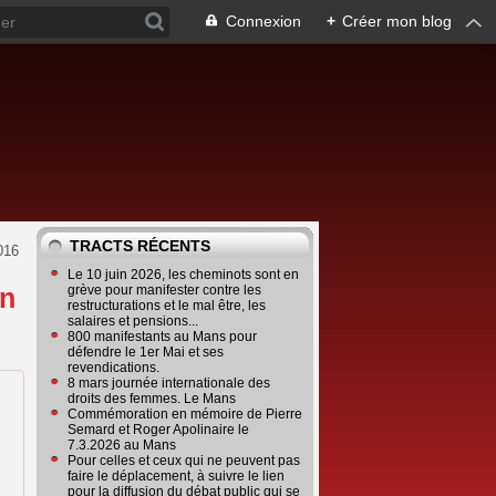
Connexion
+
Créer mon blog
TRACTS RÉCENTS
016
Le 10 juin 2026, les cheminots sont en
en
grève pour manifester contre les
restructurations et le mal être, les
salaires et pensions...
800 manifestants au Mans pour
défendre le 1er Mai et ses
revendications.
8 mars journée internationale des
droits des femmes. Le Mans
Commémoration en mémoire de Pierre
Semard et Roger Apolinaire le
7.3.2026 au Mans
,
Pour celles et ceux qui ne peuvent pas
s
faire le déplacement, à suivre le lien
pour la diffusion du débat public qui se