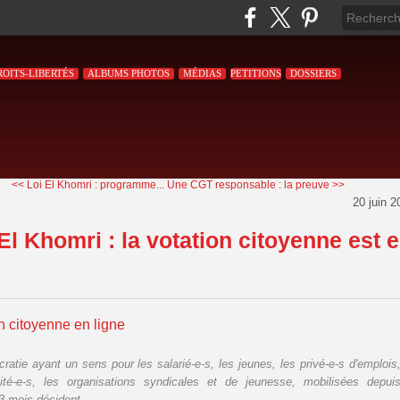
ROITS-LIBERTÉS
ALBUMS PHOTOS
MÉDIAS
PETITIONS
DOSSIERS
<< Loi El Khomri : programme...
Une CGT responsable : la preuve >>
20 juin 2
El Khomri : la votation citoyenne est 
n citoyenne en ligne
ratie ayant un sens pour les salarié-e-s, les jeunes, les privé-e-s d'emplois
aité-e-s, les organisations syndicales et de jeunesse, mobilisées depui
3 mois décident...