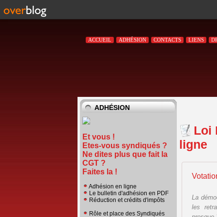
ACCUEIL
ADHÉSION
CONTACTS
LIENS
D
ADHÉSION
Loi 
Et vous !
ligne
Etes-vous syndiqués ?
Ne dites plus que fait la
CGT ?
Faites la !
Votatio
Adhésion en ligne
Le bulletin d'adhésion en PDF
La démoc
Réduction et crédits d'impôts
les retr
Rôle et place des Syndiqués
presque 