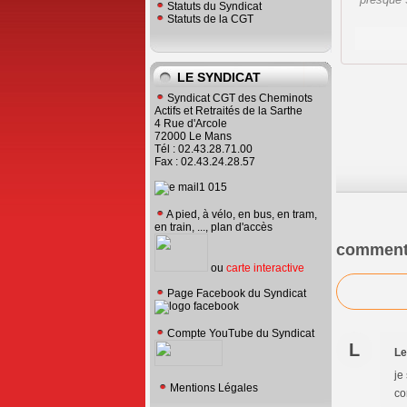
Statuts du Syndicat
Statuts de la CGT
LE SYNDICAT
Syndicat CGT des Cheminots
Actifs et Retraités de la Sarthe
4 Rue d'Arcole
72000 Le Mans
Tél : 02.43.28.71.00
Fax : 02.43.24.28.57
A pied, à vélo, en bus, en tram,
en train, ..., plan d'accès
comment
ou
carte interactive
Page Facebook du Syndicat
Compte YouTube du Syndicat
L
Le
je
Mentions Légales
co