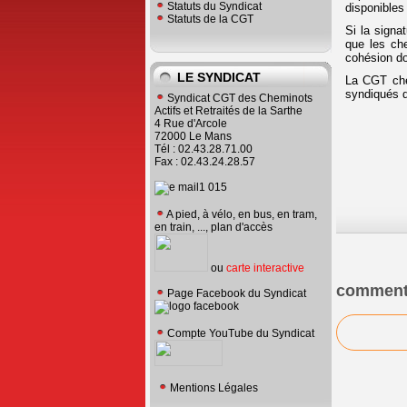
Statuts du Syndicat
disponibles
Statuts de la CGT
Si la signat
que les che
cohésion do
LE SYNDICAT
La CGT chem
syndiqués da
Syndicat CGT des Cheminots
Actifs et Retraités de la Sarthe
4 Rue d'Arcole
72000 Le Mans
Tél : 02.43.28.71.00
Fax : 02.43.24.28.57
A pied, à vélo, en bus, en tram,
en train, ..., plan d'accès
ou
carte interactive
comment
Page Facebook du Syndicat
Compte YouTube du Syndicat
Mentions Légales