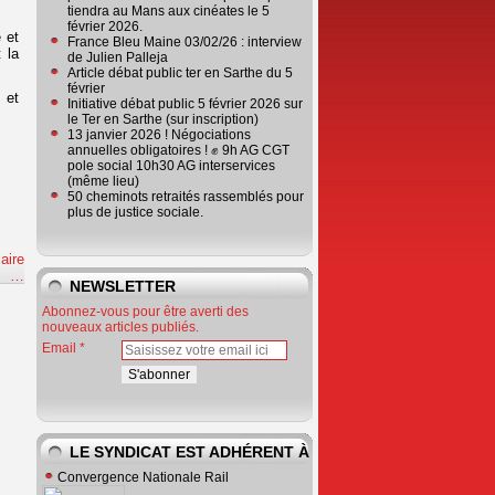
tiendra au Mans aux cinéates le 5
février 2026.
e et
France Bleu Maine 03/02/26 : interview
 la
de Julien Palleja
Article débat public ter en Sarthe du 5
février
 et
Initiative débat public 5 février 2026 sur
le Ter en Sarthe (sur inscription)
13 janvier 2026 ! Négociations
annuelles obligatoires ! ✊ 9h AG CGT
pole social 10h30 AG interservices
(même lieu)
50 cheminots retraités rassemblés pour
plus de justice sociale.
aire
e
…
NEWSLETTER
Abonnez-vous pour être averti des
nouveaux articles publiés.
Email
LE SYNDICAT EST ADHÉRENT À
Convergence Nationale Rail