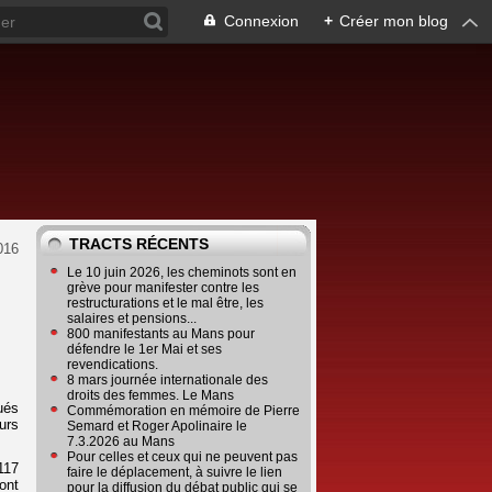
Connexion
+
Créer mon blog
TRACTS RÉCENTS
016
Le 10 juin 2026, les cheminots sont en
grève pour manifester contre les
restructurations et le mal être, les
salaires et pensions...
800 manifestants au Mans pour
défendre le 1er Mai et ses
revendications.
8 mars journée internationale des
droits des femmes. Le Mans
ués
Commémoration en mémoire de Pierre
urs
Semard et Roger Apolinaire le
7.3.2026 au Mans
Pour celles et ceux qui ne peuvent pas
117
faire le déplacement, à suivre le lien
ont
pour la diffusion du débat public qui se