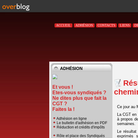
ACCUEIL
ADHÉSION
CONTACTS
LIENS
D
ADHÉSION
Rés
Et vous !
chemin
Etes-vous syndiqués ?
Ne dites plus que fait la
CGT ?
Ce jour au 
Faites la !
La CGT en t
Adhésion en ligne
à propos de
Le bulletin d'adhésion en PDF
semaines.
Réduction et crédits d'impôts
Le résultat
exprimés s
Rôle et place des Syndiqués