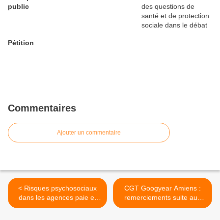
public
Pétition
Commentaires
Ajouter un commentaire
< Risques psychosociaux
CGT Googyear Amiens :
dans les agences paie et
remerciements suite aux
famille : nous ne plierons
mobilisations des 19 et 20
pas face aux pressions
octobre, mise à jour de la