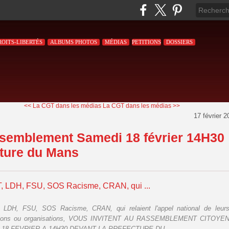
ROITS-LIBERTÉS
ALBUMS PHOTOS
MÉDIAS
PETITIONS
DOSSIERS
<< La CGT dans les médias
La CGT dans les médias >>
17 février 2
semblement Samedi 18 février 14H30
ture du Mans
, LDH, FSU, SOS Racisme, CRAN, qui ...
 LDH, FSU, SOS Racisme, CRAN, qui relaient l'appel national de leur
tions ou organisations, VOUS INVITENT AU RASSEMBLEMENT CITOYE
18 FEVRIER A 14H30 DEVANT LA PREFECTURE DU ...