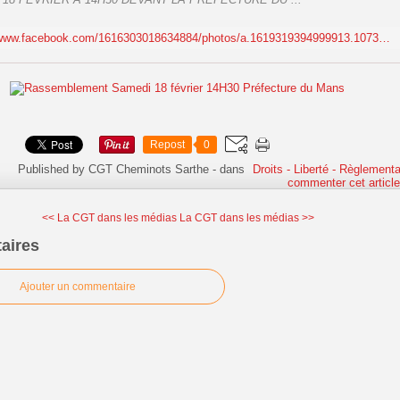
https://www.facebook.com/1616303018634884/photos/a.1619319394999913.1073741830.1616303018634884/1814971212101396/?type=3&theater
Repost
0
Published by CGT Cheminots Sarthe
-
dans
Droits - Liberté - Règlementa
commenter cet articl
<< La CGT dans les médias
La CGT dans les médias >>
aires
Ajouter un commentaire