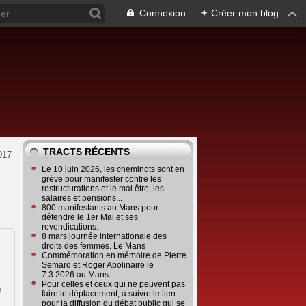
Connexion
+
Créer mon blog
TRACTS RÉCENTS
017
Le 10 juin 2026, les cheminots sont en
grève pour manifester contre les
restructurations et le mal être, les
salaires et pensions...
800 manifestants au Mans pour
défendre le 1er Mai et ses
revendications.
8 mars journée internationale des
droits des femmes. Le Mans
Commémoration en mémoire de Pierre
Semard et Roger Apolinaire le
7.3.2026 au Mans
s
Pour celles et ceux qui ne peuvent pas
N
faire le déplacement, à suivre le lien
pour la diffusion du débat public qui se