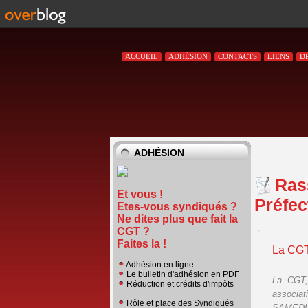
ACCUEIL
ADHÉSION
CONTACTS
LIENS
D
ADHÉSION
Ras
Et vous !
Préfec
Etes-vous syndiqués ?
Ne dites plus que fait la
CGT ?
Faites la !
La CGT
Adhésion en ligne
Le bulletin d'adhésion en PDF
La CGT,
Réduction et crédits d'impôts
associa
Rôle et place des Syndiqués
SAMEDI 