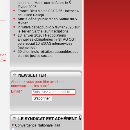
tiendra au Mans aux cinéates le 5
février 2026.
France Bleu Maine 03/02/26 : interview
de Julien Palleja
Article débat public ter en Sarthe du 5
février
Initiative débat public 5 février 2026 sur
le Ter en Sarthe (sur inscription)
13 janvier 2026 ! Négociations
annuelles obligatoires ! ✊ 9h AG CGT
pole social 10h30 AG interservices
(même lieu)
50 cheminots retraités rassemblés pour
tion
plus de justice sociale.
e
…
NEWSLETTER
Abonnez-vous pour être averti des
nouveaux articles publiés.
Email
LE SYNDICAT EST ADHÉRENT À
Convergence Nationale Rail