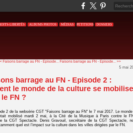
ROITS-LIBERTÉS
ALBUMS PHOTOS
MÉDIAS
PETITIONS
DOSSIERS
< Faisons barrage au FN - Episode...
Faisons barrage au FN - Episode... >>
5 mai 2
sons barrage au FN - Episode 2 :
t le monde de la culture se mobilis
 le FN ?
sode 2 de la websérie CGT "Faisons barrage au FN" le 7 mai 2017. Le monde
 était mobilisé mardi 2 mai, à la Cité de la Musique à Paris contre le F
ve de la CGT Spectacle. Denis Gravouil, secrétaire de la CGT Spectacle, n
amment quel est l’impact sur la culture dans les villes dirigées par le FN.