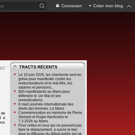
Connexion
+
Créer mon blog
TRACTS RÉCENTS
017
Le 10 juin 2026, les cheminots sont en
grève pour manifester contre les
restructurations et le mal être, les
salaires et pensions...
e
800 manifestants au Mans pour
défendre le 1er Mai et ses
revendications.
8 mars journée internationale des
droits des femmes. Le Mans
Commémoration en mémoire de Pierre
 de
Semard et Roger Apolinaire le
N à
7.3.2026 au Mans
ous
Pour celles et ceux qui ne peuvent pas
faire le déplacement, à suivre le lien
pour la diffusion du débat public qui se