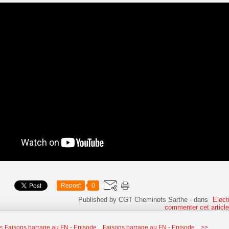
Repost
0
Published by CGT Cheminots Sarthe
-
dans
Elect
commenter cet articl
< Faisons barrage au FN - Episode...
Faisons barrage au FN - Episode... >>