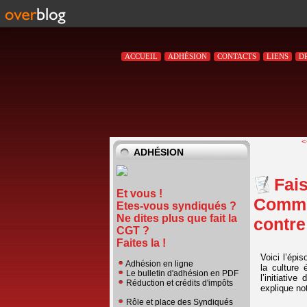
ACCUEIL
ADHÉSION
CONTACTS
LIENS
D
<
ADHÉSION
Fai
Et vous !
Commen
Etes-vous syndiqués ?
Ne dites plus que fait la
contre
CGT ?
Faites la !
Voici l’épi
Adhésion en ligne
la culture
Le bulletin d'adhésion en PDF
l’initiati
Réduction et crédits d'impôts
explique not
Rôle et place des Syndiqués