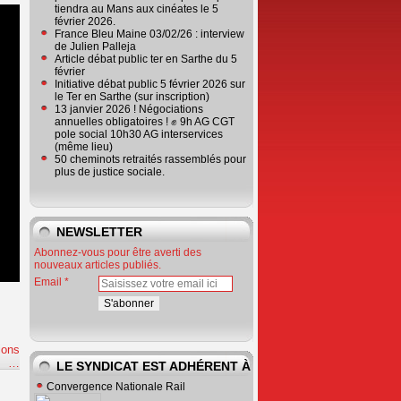
tiendra au Mans aux cinéates le 5
février 2026.
France Bleu Maine 03/02/26 : interview
de Julien Palleja
Article débat public ter en Sarthe du 5
février
Initiative débat public 5 février 2026 sur
le Ter en Sarthe (sur inscription)
13 janvier 2026 ! Négociations
annuelles obligatoires ! ✊ 9h AG CGT
pole social 10h30 AG interservices
(même lieu)
50 cheminots retraités rassemblés pour
plus de justice sociale.
NEWSLETTER
Abonnez-vous pour être averti des
nouveaux articles publiés.
Email
ions
e
…
LE SYNDICAT EST ADHÉRENT À
Convergence Nationale Rail