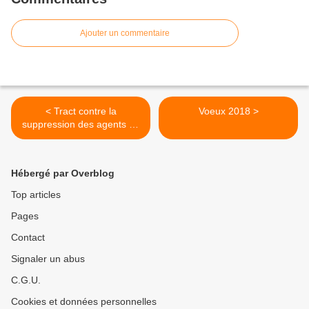
Ajouter un commentaire
< Tract contre la
Voeux 2018 >
suppression des agents de
départ des trains ! Pétition
en ligne à signer et faire
signer !!!
Hébergé par Overblog
sncfpdl.unepetition.fr
Top articles
Pages
Contact
Signaler un abus
C.G.U.
Cookies et données personnelles