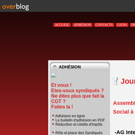
ACCUEIL
ADHÉSION
CONTACTS
LIENS
D
ADHÉSION
Jour
Et vous !
Etes-vous syndiqués ?
Ne dites plus que fait la
CGT ?
Assembl
Faites la !
Social à
Adhésion en ligne
Le bulletin d'adhésion en PDF
Réduction et crédits d'impôts
-AG Int
Rôle et place des Syndiqués