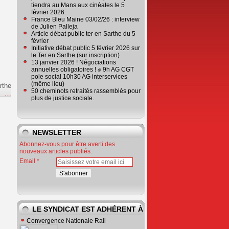
tiendra au Mans aux cinéates le 5
février 2026.
France Bleu Maine 03/02/26 : interview
de Julien Palleja
Article débat public ter en Sarthe du 5
février
Initiative débat public 5 février 2026 sur
le Ter en Sarthe (sur inscription)
13 janvier 2026 ! Négociations
annuelles obligatoires ! ✊ 9h AG CGT
pole social 10h30 AG interservices
(même lieu)
rthe
50 cheminots retraités rassemblés pour
e
…
plus de justice sociale.
NEWSLETTER
Abonnez-vous pour être averti des
nouveaux articles publiés.
Email
LE SYNDICAT EST ADHÉRENT À
Convergence Nationale Rail