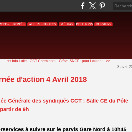
ROITS-LIBERTÉS
ALBUMS PHOTOS
MÉDIAS
PETITIONS
DOSSIERS
<< Info Lutte - CGT Cheminots...
Grève SNCF : pour Laurent... >>
3 avril 
née d'action 4 Avril 2018
ée Générale des syndiqués CGT :
Salle CE du Pôle
 partir de 9h
erservices à suivre sur le parvis Gare Nord à 10h45