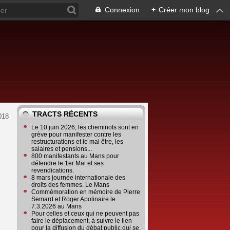
Connexion
+
Créer mon blog
TRACTS RÉCENTS
2018
Le 10 juin 2026, les cheminots sont en
grève pour manifester contre les
restructurations et le mal être, les
salaires et pensions...
800 manifestants au Mans pour
défendre le 1er Mai et ses
revendications.
8 mars journée internationale des
droits des femmes. Le Mans
Commémoration en mémoire de Pierre
Semard et Roger Apolinaire le
7.3.2026 au Mans
Pour celles et ceux qui ne peuvent pas
faire le déplacement, à suivre le lien
pour la diffusion du débat public qui se