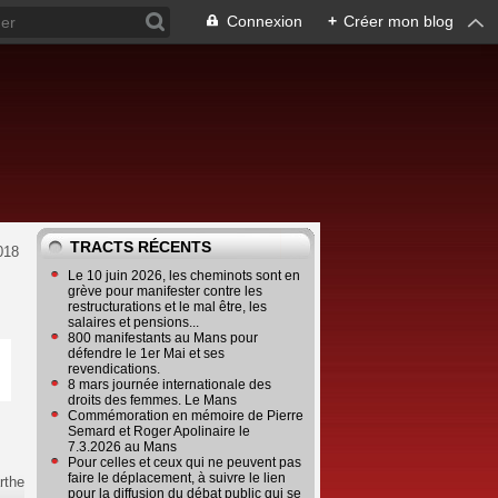
Connexion
+
Créer mon blog
TRACTS RÉCENTS
018
Le 10 juin 2026, les cheminots sont en
grève pour manifester contre les
restructurations et le mal être, les
salaires et pensions...
800 manifestants au Mans pour
défendre le 1er Mai et ses
revendications.
8 mars journée internationale des
droits des femmes. Le Mans
Commémoration en mémoire de Pierre
Semard et Roger Apolinaire le
7.3.2026 au Mans
Pour celles et ceux qui ne peuvent pas
faire le déplacement, à suivre le lien
rthe
pour la diffusion du débat public qui se