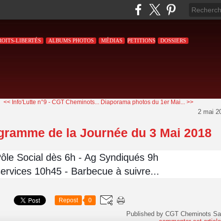
ROITS-LIBERTÉS
ALBUMS PHOTOS
MÉDIAS
PETITIONS
DOSSIERS
<< Info'Lutte n°9 - CGT Cheminots...
Diaporama photos du 1er Mai... >>
2 mai 2
gramme de la Journée du 3 Mai 2018
Pôle Social dès 6h - Ag Syndiqués 9h
services 10h45 - Barbecue à suivre...
Repost
0
Published by CGT Cheminots Sa