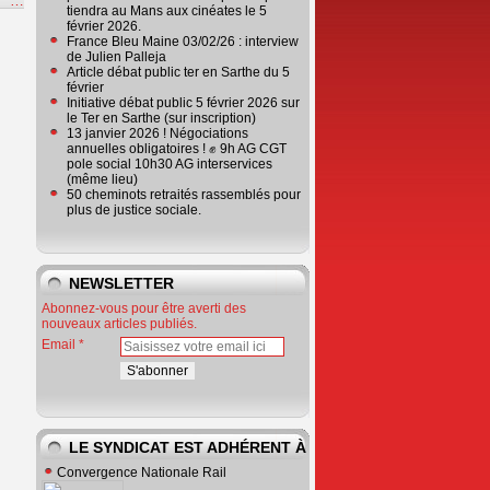
e
…
tiendra au Mans aux cinéates le 5
février 2026.
France Bleu Maine 03/02/26 : interview
de Julien Palleja
Article débat public ter en Sarthe du 5
février
Initiative débat public 5 février 2026 sur
le Ter en Sarthe (sur inscription)
13 janvier 2026 ! Négociations
annuelles obligatoires ! ✊ 9h AG CGT
pole social 10h30 AG interservices
(même lieu)
50 cheminots retraités rassemblés pour
plus de justice sociale.
NEWSLETTER
Abonnez-vous pour être averti des
nouveaux articles publiés.
Email
LE SYNDICAT EST ADHÉRENT À
Convergence Nationale Rail