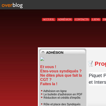
ACCUEIL
ADHÉSION
CONTACTS
LIENS
D
ADHÉSION
Pro
Et vous !
Etes-vous syndiqués ?
Piquet 
Ne dites plus que fait la
CGT ?
et Inter
Faites la !
Adhésion en ligne
Le bulletin d'adhésion en PDF
Réduction et crédits d'impôts
Rôle et place des Syndiqués