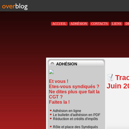
ACCUEIL
ADHÉSION
CONTACTS
LIENS
D
ADHÉSION
Trac
Et vous !
Juin 2
Etes-vous syndiqués ?
Ne dites plus que fait la
CGT ?
Faites la !
Adhésion en ligne
Le bulletin d'adhésion en PDF
Réduction et crédits d'impôts
Rôle et place des Syndiqués