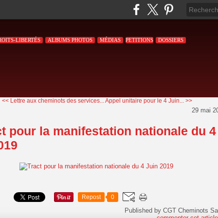
ROITS-LIBERTÉS
ALBUMS PHOTOS
MÉDIAS
PETITIONS
DOSSIERS
<< Lettre aux cheminots des services...
Appel unitaire pour le 4 Juin... >>
29 mai 2
t pour la manifestation nationale du 4
019
Repost
0
Published by CGT Cheminots Sa
commenter cet articl