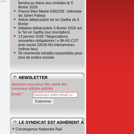
tiendra au Mans aux cinéates le 5
février 2026.
France Bleu Maine 03/02/26 : interview
de Julien Palleja
Article débat public ter en Sarthe du 5
février
Initiative débat public 5 février 2026 sur
le Ter en Sarthe (sur inscription)
13 janvier 2026 ! Négociations
annuelles obligatoires ! ✊ 9h AG CGT
pole social 10h30 AG interservices
(même lieu)
50 cheminots retraités rassemblés pour
plus de justice sociale.
NEWSLETTER
Abonnez-vous pour être averti des
nouveaux articles publiés.
Email
LE SYNDICAT EST ADHÉRENT À
Convergence Nationale Rail