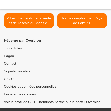
< Les cheminots de la vente
Rames inaptes... en Pays
et de l'escale du Mans en
de Loire ! >
grève ont distribué hier et
aujourd'hui 1 tract à
destination des usagers...
Hébergé par Overblog
💪
Top articles
Pages
Contact
Signaler un abus
C.G.U.
Cookies et données personnelles
Préférences cookies
Voir le profil de CGT Cheminots Sarthe sur le portail Overblog