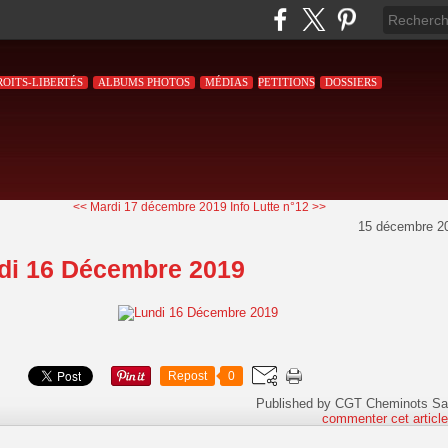
ROITS-LIBERTÉS
ALBUMS PHOTOS
MÉDIAS
PETITIONS
DOSSIERS
<< Mardi 17 décembre 2019
Info Lutte n°12 >>
15 décembre 2
di 16 Décembre 2019
Repost
0
Published by CGT Cheminots Sa
commenter cet articl