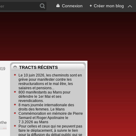
Connexion
+
Créer mon blog
TRACTS RÉCENTS
019
Le 10 juin 2026, les cheminots sont en
grève pour manifester contre les
restructurations et le mal être, les
salaires et pensions...
800 manifestants au Mans pour
défendre le 1er Mai et ses
revendications.
8 mars journée internationale des
droits des femmes. Le Mans
Commémoration en mémoire de Pierre
Semard et Roger Apolinaire le
7.3.2026 au Mans
rthe
Pour celles et ceux qui ne peuvent pas
e
…
faire le déplacement, à suivre le lien
pour la diffusion du débat public qui se