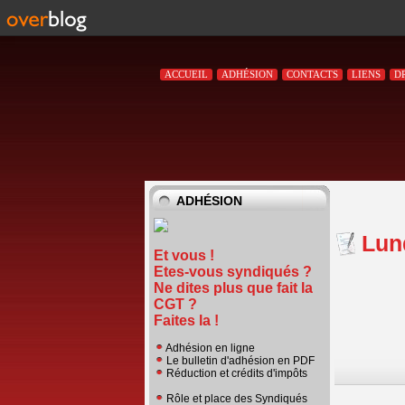
ACCUEIL
ADHÉSION
CONTACTS
LIENS
D
ADHÉSION
Lun
Et vous !
Etes-vous syndiqués ?
Ne dites plus que fait la
CGT ?
Faites la !
Adhésion en ligne
Le bulletin d'adhésion en PDF
Réduction et crédits d'impôts
Rôle et place des Syndiqués