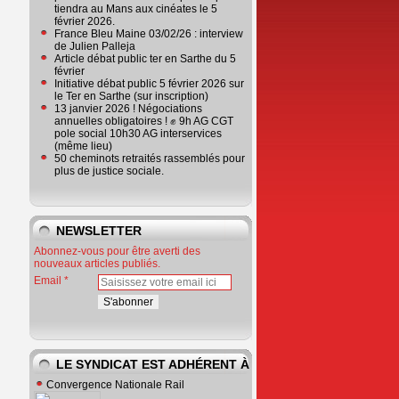
tiendra au Mans aux cinéates le 5
février 2026.
France Bleu Maine 03/02/26 : interview
de Julien Palleja
Article débat public ter en Sarthe du 5
février
Initiative débat public 5 février 2026 sur
le Ter en Sarthe (sur inscription)
13 janvier 2026 ! Négociations
annuelles obligatoires ! ✊ 9h AG CGT
pole social 10h30 AG interservices
(même lieu)
50 cheminots retraités rassemblés pour
plus de justice sociale.
NEWSLETTER
Abonnez-vous pour être averti des
nouveaux articles publiés.
Email
LE SYNDICAT EST ADHÉRENT À
Convergence Nationale Rail