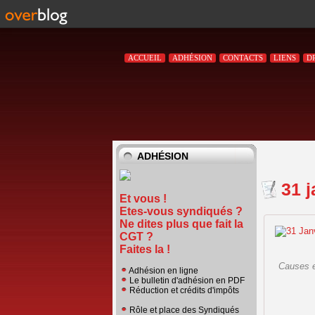
ACCUEIL
ADHÉSION
CONTACTS
LIENS
D
ADHÉSION
31 j
Et vous !
Etes-vous syndiqués ?
Ne dites plus que fait la
CGT ?
Faites la !
Causes e
Adhésion en ligne
Le bulletin d'adhésion en PDF
Réduction et crédits d'impôts
Rôle et place des Syndiqués