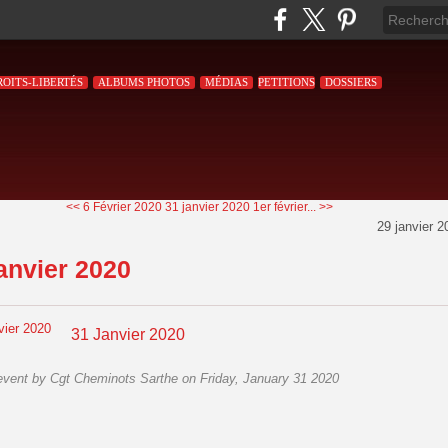
ROITS-LIBERTÉS
ALBUMS PHOTOS
MÉDIAS
PETITIONS
DOSSIERS
<< 6 Février 2020
31 janvier 2020 1er février... >>
29 janvier 2
anvier 2020
31 Janvier 2020
vent by Cgt Cheminots Sarthe on Friday, January 31 2020