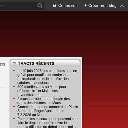
Connexion
+
Créer mon blog
TRACTS RÉCENTS
020
Le 10 juin 2026, les cheminots sont en
grève pour manifester contre les
restructurations et le mal être, les
salaires et pensions...
800 manifestants au Mans pour
défendre le 1er Mai et ses
revendications.
8 mars journée internationale des
droits des femmes. Le Mans
Commémoration en mémoire de Pierre
Semard et Roger Apolinaire le
7.3.2026 au Mans
Pour celles et ceux qui ne peuvent pas
faire le déplacement, à suivre le lien
pour la diffusion du débat public qui se