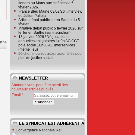
tiendra au Mans aux cinéates le 5
février 2026.
France Bleu Maine 03/02/26 : interview
de Julien Palleja
Article débat public ter en Sarthe du 5
février
Initiative débat public 5 février 2026 sur
le Ter en Sarthe (sur inscription)
13 janvier 2026 ! Négociations
annuelles obligatoires ! ✊ 9h AG CGT
rthe
pole social 10h30 AG interservices
e
…
(même lieu)
50 cheminots retraités rassemblés pour
plus de justice sociale.
NEWSLETTER
Abonnez-vous pour être averti des
nouveaux articles publiés.
Email
LE SYNDICAT EST ADHÉRENT À
Convergence Nationale Rail