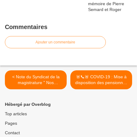
Commentaires
Ajouter un commentaire
< Note du Syndicat de la
🚨📞🚨 COVID-19 : Mise à
magistrature " Nos
disposition des pensionnés
observations sur l'état
SNCF d'un numéro
d'urgence sanitaire"
d'écoute dédié à compter
de LUNDI 30 MARS >
Hébergé par Overblog
Top articles
Pages
Contact