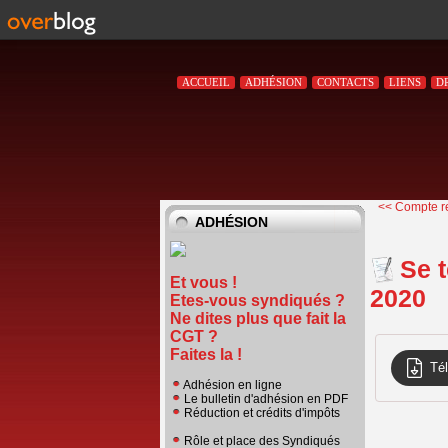
ACCUEIL
ADHÉSION
CONTACTS
LIENS
D
<< Compte re
ADHÉSION
Se t
Et vous !
2020
Etes-vous syndiqués ?
Ne dites plus que fait la
CGT ?
Faites la !
Té
Adhésion en ligne
Le bulletin d'adhésion en PDF
Réduction et crédits d'impôts
Rôle et place des Syndiqués