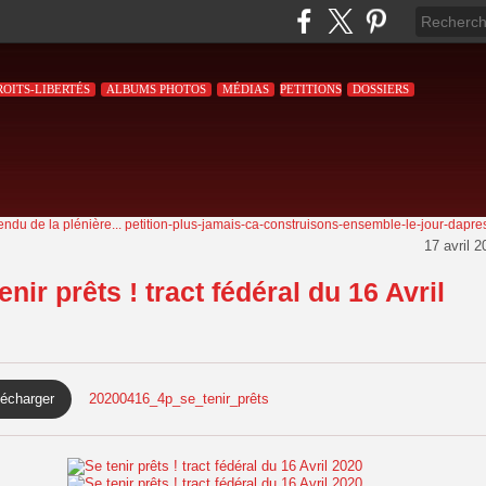
ROITS-LIBERTÉS
ALBUMS PHOTOS
MÉDIAS
PETITIONS
DOSSIERS
ndu de la plénière...
petition-plus-jamais-ca-construisons-ensemble-le-jour-dapre
17 avril 2
enir prêts ! tract fédéral du 16 Avril
lécharger
20200416_4p_se_tenir_prêts