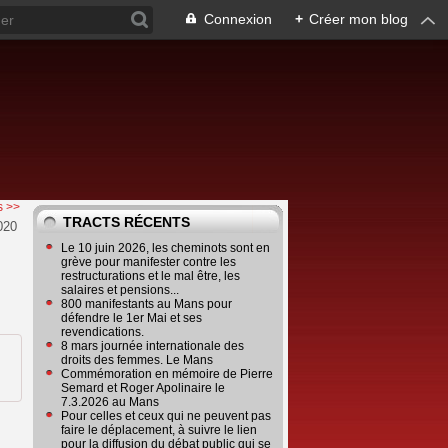
Connexion
+
Créer mon blog
s >>
TRACTS RÉCENTS
020
Le 10 juin 2026, les cheminots sont en
grève pour manifester contre les
restructurations et le mal être, les
salaires et pensions...
800 manifestants au Mans pour
défendre le 1er Mai et ses
revendications.
8 mars journée internationale des
droits des femmes. Le Mans
Commémoration en mémoire de Pierre
Semard et Roger Apolinaire le
7.3.2026 au Mans
Pour celles et ceux qui ne peuvent pas
faire le déplacement, à suivre le lien
pour la diffusion du débat public qui se