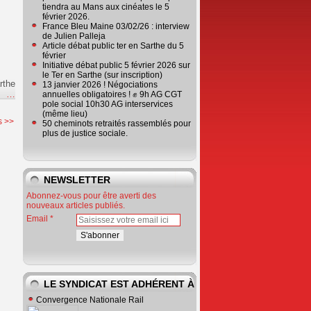
tiendra au Mans aux cinéates le 5
février 2026.
France Bleu Maine 03/02/26 : interview
de Julien Palleja
Article débat public ter en Sarthe du 5
février
Initiative débat public 5 février 2026 sur
le Ter en Sarthe (sur inscription)
rthe
13 janvier 2026 ! Négociations
e
…
annuelles obligatoires ! ✊ 9h AG CGT
pole social 10h30 AG interservices
(même lieu)
s >>
50 cheminots retraités rassemblés pour
plus de justice sociale.
NEWSLETTER
Abonnez-vous pour être averti des
nouveaux articles publiés.
Email
LE SYNDICAT EST ADHÉRENT À
Convergence Nationale Rail