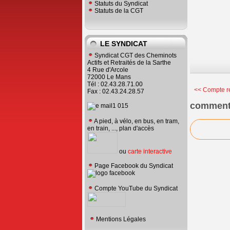
Statuts du Syndicat
Statuts de la CGT
LE SYNDICAT
Syndicat CGT des Cheminots
Actifs et Retraités de la Sarthe
4 Rue d'Arcole
72000 Le Mans
Tél : 02.43.28.71.00
<< Compte re
Fax : 02.43.24.28.57
comment
A pied, à vélo, en bus, en tram,
en train, ..., plan d'accès
ou
carte interactive
Page Facebook du Syndicat
Compte YouTube du Syndicat
Mentions Légales