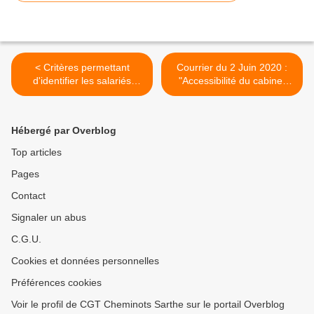
< Critères permettant
Courrier du 2 Juin 2020 :
d'identifier les salariés
"Accessibilité du cabinet
vulnérables, ne reprenez
médical du Mans aux
pas le travail si vous êtes
cheminots actifs et
concernés ! Protégez-vous !
retraités" A ce jour aucune
Hébergé par Overblog
Consultez le médecin du
réponse... >
travail (le mans étant fermé
Top articles
c'est Nantes qui gère) et
Pages
votre médecin traitant.
Contact
Signaler un abus
C.G.U.
Cookies et données personnelles
Préférences cookies
Voir le profil de CGT Cheminots Sarthe sur le portail Overblog