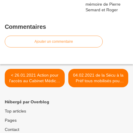
Commentaires
Ajouter un commentaire
< 26.01.2021 Action pour
04.02.2021 de la Sécu à la
l'accès au Cabinet Médical,
Prèf tous mobilisés pour
en Gare du Mans, pour les
l'emploi, contre la précarité,
actifs, retraités et ayant
pour défendre notre service
droits!
de santé... >
Hébergé par Overblog
Top articles
Pages
Contact