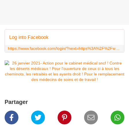
Log into Facebook
https://www.facebook.com/login/?next=https%3A%2F%2Fwww.facebook.com%2F765482580199950%2Fposts%2F3699330226815156%2F
Partager