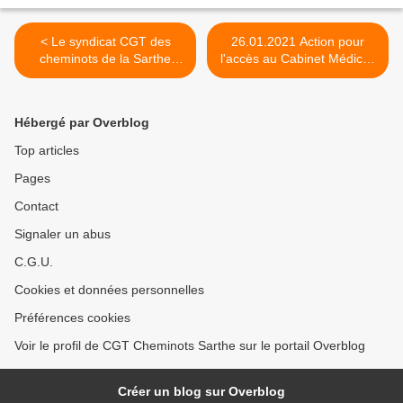
< Le syndicat CGT des
26.01.2021 Action pour
cheminots de la Sarthe
l'accès au Cabinet Médical,
vous présente ses meilleurs
en Gare du Mans, pour les
voeux pour 2021... Puisse
actifs, retraités et ayant
cette année vous être
droits! >
Hébergé par Overblog
douce, heureuse, prospère,
victorieuse... Qu'elle vous
Top articles
apporte ce que vous
Pages
souhaitez et ce que vous
n'osez espérer... Soyons
Contact
exigeants et combatifs !
Bonne année à vous tous !
Signaler un abus
C.G.U.
Cookies et données personnelles
Préférences cookies
Voir le profil de CGT Cheminots Sarthe sur le portail Overblog
Créer un blog sur Overblog