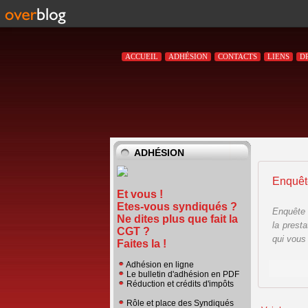
ACCUEIL
ADHÉSION
CONTACTS
LIENS
D
ADHÉSION
Et vous !
Etes-vous syndiqués ?
Enquête 
Ne dites plus que fait la
la presta
CGT ?
qui vous
Faites la !
Adhésion en ligne
Le bulletin d'adhésion en PDF
Réduction et crédits d'impôts
Rôle et place des Syndiqués