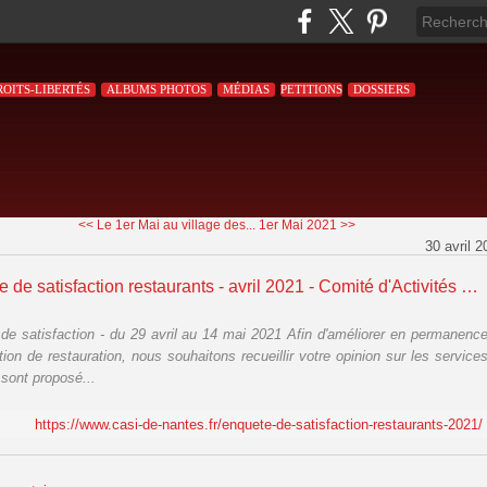
ROITS-LIBERTÉS
ALBUMS PHOTOS
MÉDIAS
PETITIONS
DOSSIERS
<< Le 1er Mai au village des...
1er Mai 2021 >>
30 avril 2
Enquête de satisfaction restaurants - avril 2021 - Comité d'Activités Sociales Inter-entreprises
de satisfaction - du 29 avril au 14 mai 2021 Afin d'améliorer en permanenc
tion de restauration, nous souhaitons recueillir votre opinion sur les service
 sont proposé...
https://www.casi-de-nantes.fr/enquete-de-satisfaction-restaurants-2021/