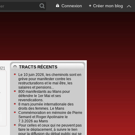
Connexion
+
Créer mon blog
TRACTS RÉCENTS
021
Le 10 juin 2026, les cheminots sont en
grève pour manifester contre les
restructurations et le mal être, les
salaires et pensions...
800 manifestants au Mans pour
e
défendre le 1er Mai et ses
s
revendications.
8 mars journée internationale des
droits des femmes. Le Mans
Commémoration en mémoire de Pierre
Semard et Roger Apolinaire le
7.3.2026 au Mans
Pour celles et ceux qui ne peuvent pas
faire le déplacement, à suivre le lien
pour la diffusion du débat public qui se