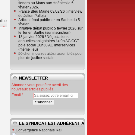
tiendra au Mans aux cinéates le 5
février 2026.
France Bleu Maine 03/02/26 : interview
de Julien Palleja
Article débat public ter en Sarthe du 5
rthe
février
e
…
Initiative débat public 5 février 2026 sur
le Ter en Sarthe (sur inscription)
13 janvier 2026 ! Négociations
annuelles obligatoires ! ✊ 9h AG CGT
pole social 10h30 AG interservices
(même lieu)
50 cheminots retraités rassemblés pour
plus de justice sociale.
NEWSLETTER
Abonnez-vous pour être averti des
nouveaux articles publiés.
Email
LE SYNDICAT EST ADHÉRENT À
Convergence Nationale Rail