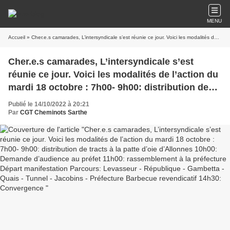
MENU
Accueil
» Cher.e.s camarades, L’intersyndicale s’est réunie ce jour. Voici les modalités de l’action du mardi 18 octobre : 7h00- 9h00: distribution de tracts à la patte d’oie d’Allonnes 10h00: Demande d’audience au préfet 11h00: rassemblement à la préfecture Départ manifestation Parcours: Levasseur - République - Gambetta - Quais - Tunnel - Jacobins - Préfecture Barbecue revendicatif 14h30: Convergence
Cher.e.s camarades, L’intersyndicale s’est
réunie ce jour. Voici les modalités de l’action du
mardi 18 octobre : 7h00- 9h00: distribution de
tracts à la patte d’oie d’Allonnes 10h00:
Publié le 14/10/2022 à 20:21
Demande d’audience au préfet 11h00:
Par
CGT Cheminots Sarthe
rassemblement à la préfecture Départ
manifestation Parcours: Levasseur - République
- Gambetta - Quais - Tunnel - Jacobins -
Préfecture Barbecue revendicatif 14h30:
Convergence