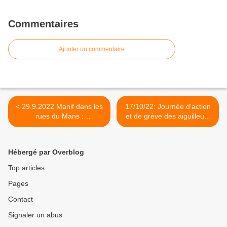
Commentaires
Ajouter un commentaire
< 29.9.2022 Manif dans les
17/10/22: Journée d'action
rues du Mans :
et de grève des aiguilleurs
Salaires/Retraites pouvoir
et agents circulations du
d'achat...
PRCI.Les syndicats CGT
étaient présents et
Hébergé par Overblog
soutiennent les actions des
cheminots en grève pour
Top articles
leurs emplois en Sarthe.
Pages
Félicitations pour cette
action ! >
Contact
Signaler un abus