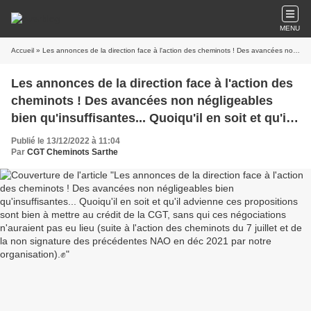
MENU
Accueil
» Les annonces de la direction face à l'action des cheminots ! Des avancées non négligeables bien qu'insuffisantes... Quoiqu'il en soit et qu'il advienne ces propositions sont bien à mettre au crédit de la CGT, sans qui ces négociations n'auraient pas eu lieu (suite à l'action des cheminots du 7 juillet et de la non signature des précédentes NAO en déc 2021 par notre organisation).✊
Les annonces de la direction face à l'action des
cheminots ! Des avancées non négligeables
bien qu'insuffisantes... Quoiqu'il en soit et qu'il
advienne ces propositions sont bien à mettre au
Publié le 13/12/2022 à 11:04
crédit de la CGT, sans qui ces négociations
Par
CGT Cheminots Sarthe
n'auraient pas eu lieu (suite à l'action des
cheminots du 7 juillet et de la non signature des
précédentes NAO en déc 2021 par notre
organisation).✊