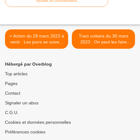
Ajouter un commentaire
< Action du 29 mars 2023 à
Tract unitaire du 30 mars
venir : Les jours se suivent
2023 : On peut les faire
et les initiatives se
reculer ! ✊ >
multiplient et se diversifient.
Toutes les bases de la CGT
Hébergé par Overblog
Sarthe sont invitées à
participer à cette initiative.
Top articles
Pages
Contact
Signaler un abus
C.G.U.
Cookies et données personnelles
Préférences cookies