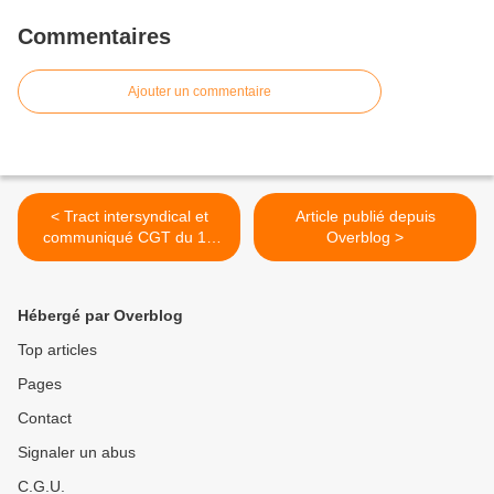
Commentaires
Ajouter un commentaire
< Tract intersyndical et
Article publié depuis
communiqué CGT du 15
Overblog >
mars 2023 suite au vote de
la commission mixte
paritaire
Hébergé par Overblog
Top articles
Pages
Contact
Signaler un abus
C.G.U.