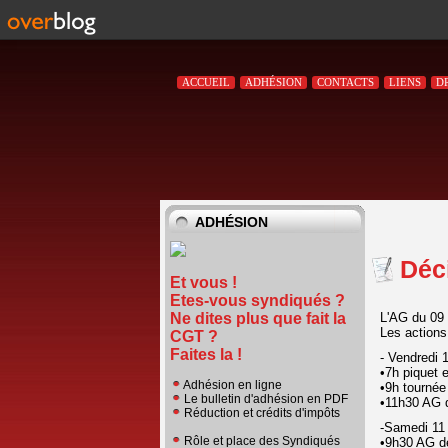
ACCUEIL
ADHÉSION
CONTACTS
LIENS
D
ADHÉSION
Déc
Et vous !
Etes-vous syndiqués ?
L'AG du 09 
Ne dites plus que fait la
Les actions
CGT ?
Faites la !
- Vendredi 
•7h piquet e
Adhésion en ligne
•9h tournée
Le bulletin d'adhésion en PDF
•11h30 AG d
Réduction et crédits d'impôts
-Samedi 11
Rôle et place des Syndiqués
•9h30 AG de