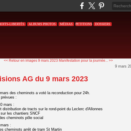
ROITS-LIBERTÉS
ALBUMS PHOTOS
MÉDIAS
PETITIONS
DOSSIERS
<< Retour en images 9 mars 2023
Manifestation pour la journée... >>
9 mars 2
isions AG du 9 mars 2023
mars des cheminots a voté la reconduction pour 24h.
 prévues :
10 mars :
t distribution de tracts sur le rond-point du Leclerc d'Allonnes
 sur les chantiers SNCF
es cheminots pôle social
 mars :
s cheminots arrêt de tram St Martin