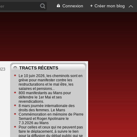
Connexion
+
Créer mon blog
TRACTS RÉCENTS
023
Le 10 juin 2026, les cheminots sont en
grève pour manifester contre les
restructurations et le mal être, les
salaires et pensions...
800 manifestants au Mans pour
défendre le 1er Mai et ses
revendications.
8 mars journée internationale des
droits des femmes. Le Mans
Commémoration en mémoire de Pierre
Semard et Roger Apolinaire le
7.3.2026 au Mans
Pour celles et ceux qui ne peuvent pas
faire le déplacement, à suivre le lien
pour la diffusion du débat public qui se