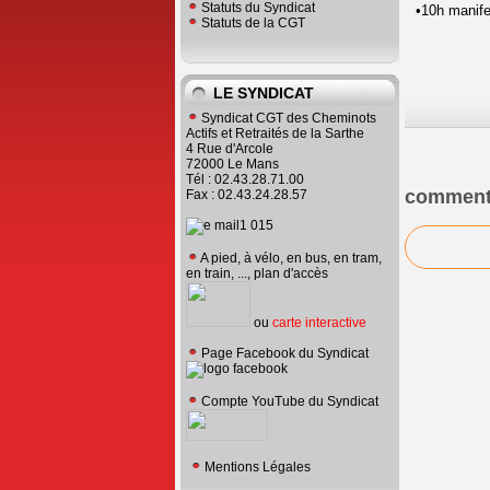
Statuts du Syndicat
•10h manifes
Statuts de la CGT
LE SYNDICAT
Syndicat CGT des Cheminots
Actifs et Retraités de la Sarthe
4 Rue d'Arcole
72000 Le Mans
Tél : 02.43.28.71.00
comment
Fax : 02.43.24.28.57
A pied, à vélo, en bus, en tram,
en train, ..., plan d'accès
ou
carte interactive
Page Facebook du Syndicat
Compte YouTube du Syndicat
Mentions Légales