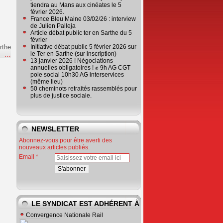
tiendra au Mans aux cinéates le 5
février 2026.
France Bleu Maine 03/02/26 : interview
de Julien Palleja
Article débat public ter en Sarthe du 5
février
rthe
Initiative débat public 5 février 2026 sur
le Ter en Sarthe (sur inscription)
e
…
13 janvier 2026 ! Négociations
annuelles obligatoires ! ✊ 9h AG CGT
pole social 10h30 AG interservices
(même lieu)
50 cheminots retraités rassemblés pour
plus de justice sociale.
NEWSLETTER
Abonnez-vous pour être averti des
nouveaux articles publiés.
Email
LE SYNDICAT EST ADHÉRENT À
Convergence Nationale Rail