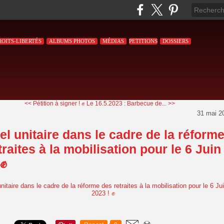
ROITS-LIBERTÉS
ALBUMS PHOTOS
MÉDIAS
PETITIONS
DOSSIERS
<< Pétition à signer ! ✊
Le 16.5.2023 : Barbecue de... >>
31 mai 2
l unitaire dans le cadre de la réform
traites à la mobilisation pour le 6 Juin
 ✊