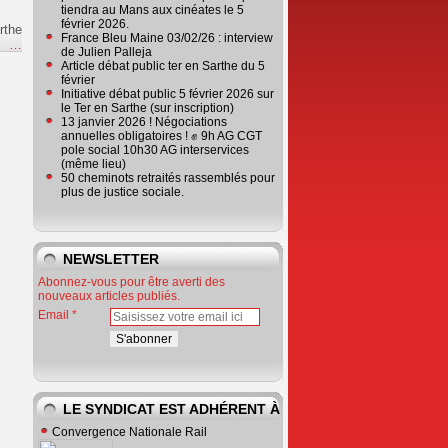
tiendra au Mans aux cinéates le 5
février 2026.
rthe
France Bleu Maine 03/02/26 : interview
e
…
de Julien Palleja
Article débat public ter en Sarthe du 5
février
Initiative débat public 5 février 2026 sur
le Ter en Sarthe (sur inscription)
13 janvier 2026 ! Négociations
annuelles obligatoires ! ✊ 9h AG CGT
pole social 10h30 AG interservices
(même lieu)
50 cheminots retraités rassemblés pour
plus de justice sociale.
NEWSLETTER
Abonnez-vous pour être averti des
nouveaux articles publiés.
Email
LE SYNDICAT EST ADHÉRENT À
Convergence Nationale Rail