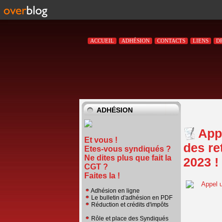
ACCUEIL
ADHÉSION
CONTACTS
LIENS
D
ADHÉSION
Appe
Et vous !
des re
Etes-vous syndiqués ?
Ne dites plus que fait la
2023 !
CGT ?
Faites la !
Adhésion en ligne
Le bulletin d'adhésion en PDF
Réduction et crédits d'impôts
Rôle et place des Syndiqués