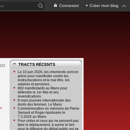
Connexion
+
Créer mon blog
TRACTS RÉCENTS
023
Le 10 juin 2026, les cheminots sont en
e
grève pour manifester contre les
restructurations et le mal être, les
salaires et pensions...
800 manifestants au Mans pour
défendre le 1er Mai et ses
revendications.
8 mars journée internationale des
droits des femmes. Le Mans
Commémoration en mémoire de Pierre
Semard et Roger Apolinaire le
7.3.2026 au Mans
Pour celles et ceux qui ne peuvent pas
faire le déplacement, à suivre le lien
pour la diffusion du débat public qui se