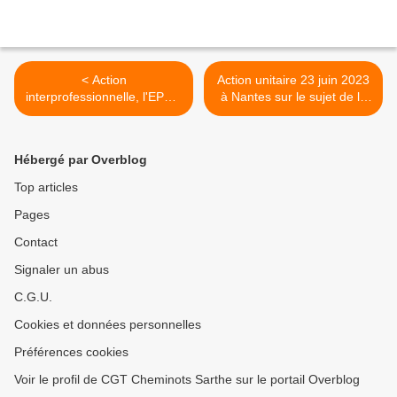
< Action
Action unitaire 23 juin 2023
interprofessionnelle, l'EPSM
à Nantes sur le sujet de la
a besoin de nous le 20 juin
concurrence en pays de
2023, apportons notre
Loire ! >
soutien aux camarades
Hébergé par Overblog
subissant eux mêmes les
restructurations et
Top articles
réorganisations impactant
Pages
les patients, les citoyens. ✊
Avec CGT EPSM de la
Contact
Sarthe
Signaler un abus
C.G.U.
Cookies et données personnelles
Préférences cookies
Voir le profil de CGT Cheminots Sarthe sur le portail Overblog