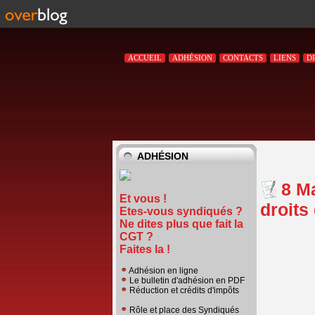
ACCUEIL
ADHÉSION
CONTACTS
LIENS
D
ADHÉSION
8 Ma
Et vous !
droits
Etes-vous syndiqués ?
Ne dites plus que fait la
CGT ?
Faites la !
Adhésion en ligne
Le bulletin d'adhésion en PDF
Réduction et crédits d'impôts
Rôle et place des Syndiqués