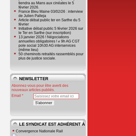
tiendra au Mans aux cinéates le 5
février 2026.
France Bleu Maine 03/02/26 : interview
de Julien Palleja
Article débat public ter en Sarthe du 5
février
Initiative débat public 5 février 2026 sur
le Ter en Sarthe (sur inscription)
13 janvier 2026 ! Négociations
annuelles obligatoires ! ✊ 9h AG CGT
pole social 10h30 AG interservices
(même lieu)
50 cheminots retraités rassemblés pour
plus de justice sociale.
NEWSLETTER
Abonnez-vous pour être averti des
nouveaux articles publiés.
Email
LE SYNDICAT EST ADHÉRENT À
Convergence Nationale Rail