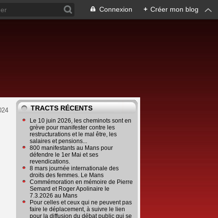
Connexion
+
Créer mon blog
TRACTS RÉCENTS
024
Le 10 juin 2026, les cheminots sont en
grève pour manifester contre les
restructurations et le mal être, les
salaires et pensions...
800 manifestants au Mans pour
défendre le 1er Mai et ses
revendications.
8 mars journée internationale des
droits des femmes. Le Mans
Commémoration en mémoire de Pierre
Semard et Roger Apolinaire le
7.3.2026 au Mans
Pour celles et ceux qui ne peuvent pas
faire le déplacement, à suivre le lien
pour la diffusion du débat public qui se