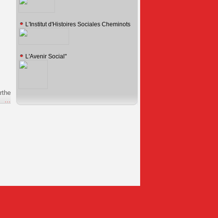
L'Institut d'Histoires Sociales Cheminots
L'Avenir Social"
rthe
e
…