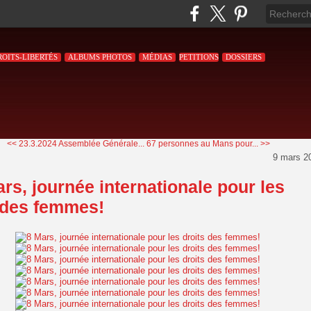
ROITS-LIBERTÉS
ALBUMS PHOTOS
MÉDIAS
PETITIONS
DOSSIERS
<< 23.3.2024 Assemblée Générale...
67 personnes au Mans pour... >>
9 mars 2
rs, journée internationale pour les
 des femmes!